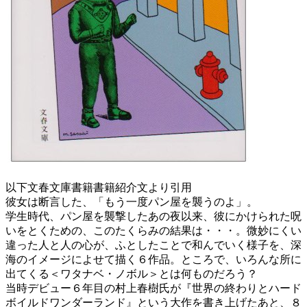
以下文春文庫書籍書籍紹介文より引用
彼女は断言した、「もう一度パン屋を襲うのよ」。
学生時代、パン屋を襲撃したあの夜以来、彼にかけられた呪
いをとくための、このたくらみの結果は・・・。微妙にくい
違った人と人の心が、ふとしたことで和んでいく様子を、深
海のイメージによせて描く６作品。ところで、いろんな所に
出てくる＜ワタナベ・ノボル＞とは何ものだろう？
当時デビュー６年目の村上春樹氏が『世界の終わりとハード
ボイルドワンダーランド』という大作を書き上げたあと、８