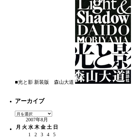
■光と影 新装版 森山大道
アーカイブ
ア
2007年8月
ー
カ
月
火
水
木
金
土
日
イ
1
2
3
4
5