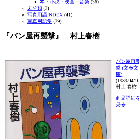
本・小説・映画・音楽
(36)
未分類
(3)
写真用語INDEX
(41)
写真用語集
(79)
『パン屋再襲撃』 村上春樹
パン屋再
撃 (文春文
庫)
(1989/04/1
村上 春樹
商品詳細
見る