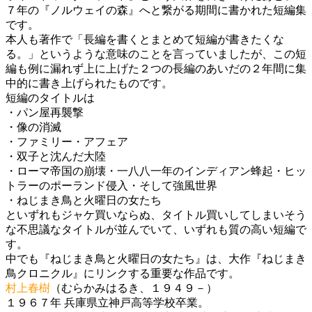
７年の『ノルウェイの森』へと繋がる期間に書かれた短編集
です。
本人も著作で「長編を書くとまとめて短編が書きたくな
る。」というような意味のことを言っていましたが、この短
編も例に漏れず上に上げた２つの長編のあいだの２年間に集
中的に書き上げられたものです。
短編のタイトルは
・パン屋再襲撃
・像の消滅
・ファミリー・アフェア
・双子と沈んだ大陸
・ローマ帝国の崩壊・一八八一年のインディアン蜂起・ヒッ
トラーのポーランド侵入・そして強風世界
・ねじまき鳥と火曜日の女たち
といずれもジャケ買いならぬ、タイトル買いしてしまいそう
な不思議なタイトルが並んでいて、いずれも質の高い短編で
す。
中でも『ねじまき鳥と火曜日の女たち』は、大作『ねじまき
鳥クロニクル』にリンクする重要な作品です。
村上春樹
（むらかみはるき、１９４９－）
１９６７年 兵庫県立神戸高等学校卒業。