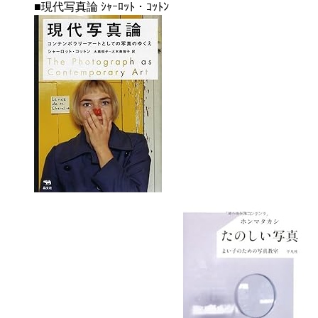
■現代写真論 ｼｬｰﾛｯﾄ・ｺｯﾄﾝ