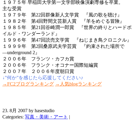
１９７５年 早稲田大学第一文学部映像演劇専修を卒業。
主な受賞
１９７９年 第22回群像新人文学賞 『風の歌を聴け』
１９８２年 第4回野間文芸新人賞 『羊をめぐる冒険』
１９８５年 第21回谷崎潤一郎賞 『世界の終りとハードボ
イルド・ワンダーランド』
１９９６年 第47回読売文学賞 『ねじまき鳥クロニクル』
１９９９年 第2回桑原武夫学芸賞 『約束された場所で
―underground 2』
２００６年 フランツ・カフカ賞
２００６年 フランク・オコナー国際短編賞
２００７年 ２００６年度朝日賞
↓”何か”を感じたら応援してください♪
→FC2ブログランキング
→人気blogランキング
23. 8月 2007 by hasestudio
Categories:
写真・美術・アート
|