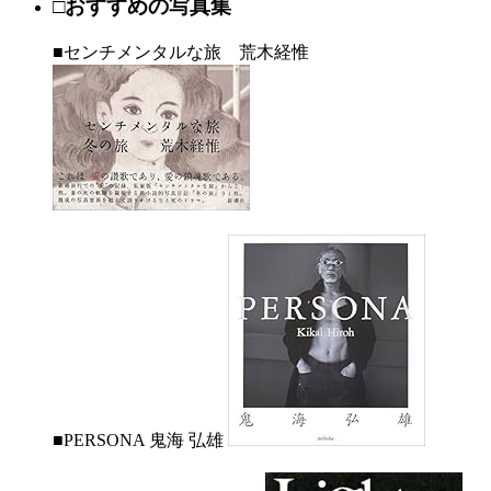
□おすすめの写真集
■センチメンタルな旅 荒木経惟
■PERSONA 鬼海 弘雄