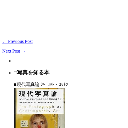
← Previous Post
Next Post →
□写真を知る本
■現代写真論 ｼｬｰﾛｯﾄ・ｺｯﾄﾝ