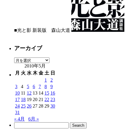
■光と影 新装版 森山大道
アーカイブ
ア
2010年5月
ー
カ
月
火
水
木
金
土
日
イ
1
2
ブ
3
4
5
6
7
8
9
10
11
12
13
14
15
16
17
18
19
20
21
22
23
24
25
26
27
28
29
30
31
« 4月
6月 »