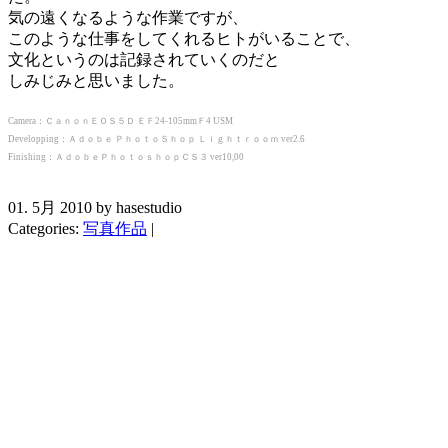
気の遠くなるような作業ですが、
このような仕事をしてくれるヒトがいることで、
文化というのは記録されていくのだと
しみじみと思いました。
Camera：ＣａｎｏｎＥＯＳ５Ｄ ＥＦ24-105mmＦ4 USM
Developping：Ａｄｏｂｅ ＰｈｏｔｏＳｈｏｐ Ｌｉｇｈｔｒｏｏｍ ver2.6
Finishing：ＡｄｏｂｅＰｈｏｔｏｓｈｏｐＣＳ３ ver10,00
01. 5月 2010 by hasestudio
Categories:
写真作品
|