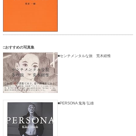
□おすすめの写真集
■センチメンタルな旅 荒木経惟
■PERSONA 鬼海 弘雄