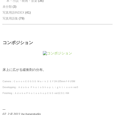
本・小説・映画・音楽
(36)
未分類
(3)
写真用語INDEX
(41)
写真用語集
(79)
コンポジション
床上に広がる緩衝剤の分布。
Camera：ＣａｎｏｎＥＯＳ５Ｄ Ｍａｒｋ２ ＥＦ24-105mmＦ4 USM
Developping：Ａｄｏｂｅ ＰｈｏｔｏＳｈｏｐ Ｌｉｇｈｔｒｏｏｍ ver3
Finishing：ＡｄｏｂｅＰｈｏｔｏｓｈｏｐＣＳ５ ver12.0.1 ×64
07. 2月 2011 by hasestudio