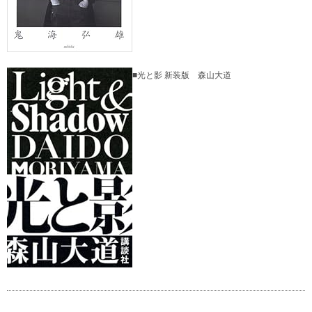
■光と影 新装版 森山大道