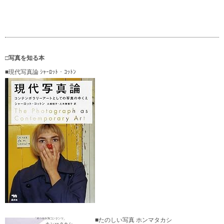
□写真を知る本
■現代写真論 ｼｬｰﾛｯﾄ・ｺｯﾄﾝ
■たのしい写真 ホンマタカシ