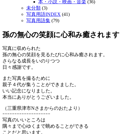
本・小説・映画・音楽
(36)
未分類
(3)
写真用語INDEX
(41)
写真用語集
(79)
孫の無心の笑顔に心和み癒されます
写真に収められた
孫の無心の笑顔を見るたびに心和み癒されます。
さらなる成長をいのりつつ
日々感謝です。
また写真を撮るために
親子４代が集うことができました。
いい記念になりました。
本当にありがとうございました。
（三重県津市Nさまからのおたより）
ｰｰｰｰｰｰｰｰｰｰｰｰｰｰｰｰｰｰｰｰ
写真のいいところは
隅々まで心ゆくまで眺めることができる
ことだと思います。