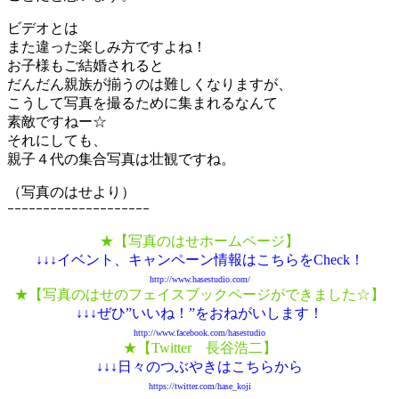
ビデオとは
また違った楽しみ方ですよね！
お子様もご結婚されると
だんだん親族が揃うのは難しくなりますが、
こうして写真を撮るために集まれるなんて
素敵ですねー☆
それにしても、
親子４代の集合写真は壮観ですね。
（写真のはせより）
ｰｰｰｰｰｰｰｰｰｰｰｰｰｰｰｰｰｰｰｰ
★【写真のはせホームページ】
↓↓↓イベント、キャンペーン情報はこちらをCheck！
http://www.hasestudio.com/
★【写真のはせのフェイスブックページができました☆】
↓↓↓ぜひ”いいね！”をおねがいします！
http://www.facebook.com/hasestudio
★【Twitter 長谷浩二】
↓↓↓日々のつぶやきはこちらから
https://twitter.com/hase_koji