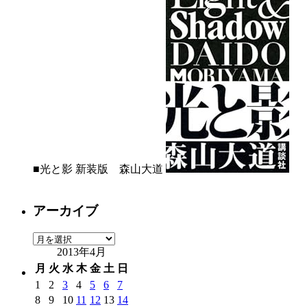
■光と影 新装版 森山大道
アーカイブ
ア
2013年4月
ー
カ
月
火
水
木
金
土
日
イ
1
2
3
4
5
6
7
ブ
8
9
10
11
12
13
14