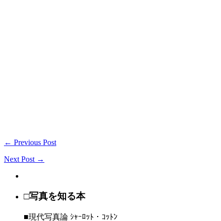
← Previous Post
Next Post →
□写真を知る本
■現代写真論 ｼｬｰﾛｯﾄ・ｺｯﾄﾝ