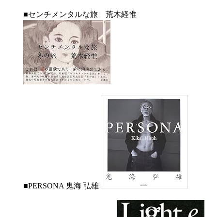
■センチメンタルな旅 荒木経惟
■PERSONA 鬼海 弘雄