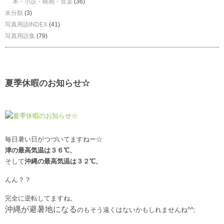
本・小説・映画・音楽
(36)
未分類
(3)
写真用語INDEX
(41)
写真用語集
(79)
夏季休暇のお知らせ☆
毎日暑い日がつづいてますねー☆
津の最高気温は３６℃、
そして
沖縄の最高気温は３２℃、
んん？？
完全に逆転してますね。
沖縄が避暑地になる
のもそう遠くはないかもしれませんね^^;