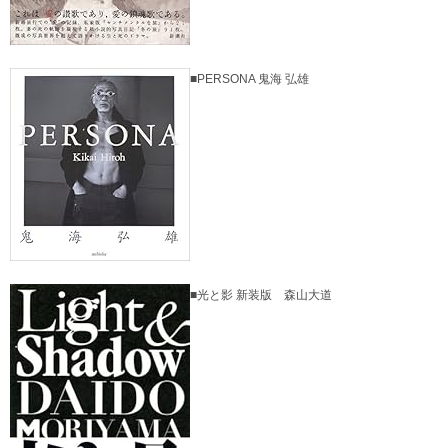
■PERSONA 鬼海 弘雄
■光と影 新装版 森山大道