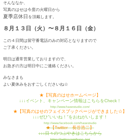
そんななか、
写真のはせは今度の火曜日から
夏季店休日
を頂戴します。
８月１３日（火）〜８月１６日（金）
この４日間は留守番電話のみの対応となりますので
ご了承ください。
明日は通常営業しておりますので、
お急ぎの方は明日中にご連絡ください。
みなさまも
よい夏休みをおすごしくださいね☆
★【写真のはせホームページ】
↓↓↓イベント、キャンペーン情報はこちらをCheck！
http://www.hasestudio.com/
★【写真のはせのフェイスブックページができました☆】
↓↓↓ぜひ”いいね！”をおねがいします！
http://www.facebook.com/hasestudio
★【Twitter 長谷浩二】
↓↓↓日々のつぶやきはこちらから
https://twitter.com/hase_koji