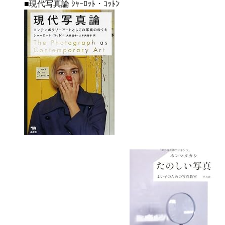
■現代写真論 ｼｬｰﾛｯﾄ・ｺｯﾄﾝ