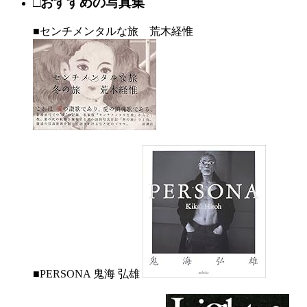
□おすすめの写真集
■センチメンタルな旅 荒木経惟
■PERSONA 鬼海 弘雄