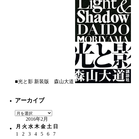
■光と影 新装版 森山大道
アーカイブ
ア
2016年2月
ー
カ
月
火
水
木
金
土
日
イ
1
2
3
4
5
6
7
ブ