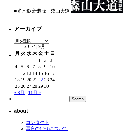
■光と影 新装版 森山大道
アーカイブ
ア
2017年9月
ー
カ
月
火
水
木
金
土
日
イ
1
2
3
ブ
4
5
6
7
8
9
10
11
12
13
14
15
16
17
18
19
20
21
22
23
24
25
26
27
28
29
30
« 8月
11月 »
about
コンタクト
写真のはせについて