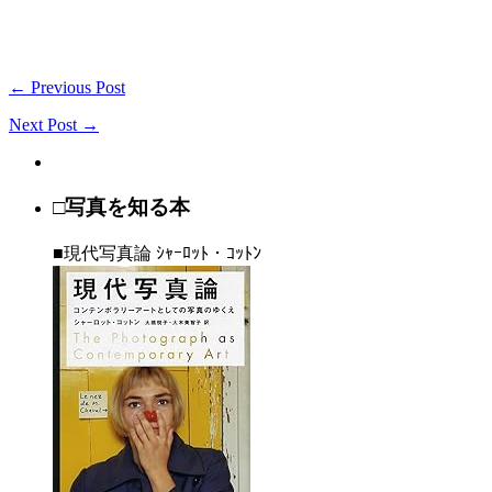
← Previous Post
Next Post →
□写真を知る本
■現代写真論 ｼｬｰﾛｯﾄ・ｺｯﾄﾝ