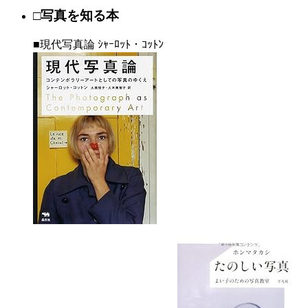
□写真を知る本
■現代写真論 ｼｬｰﾛｯﾄ・ｺｯﾄﾝ