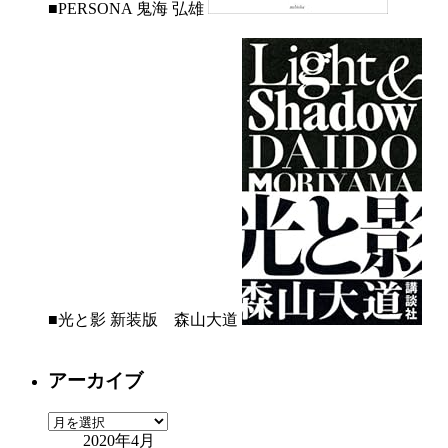
■PERSONA 鬼海 弘雄
■光と影 新装版 森山大道
アーカイブ
ア
2020年4月
ー