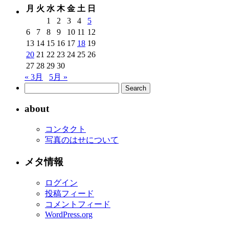
カ
月
火
水
木
金
土
日
イ
1
2
3
4
5
ブ
6
7
8
9
10
11
12
13
14
15
16
17
18
19
20
21
22
23
24
25
26
27
28
29
30
« 3月
5月 »
about
コンタクト
写真のはせについて
メタ情報
ログイン
投稿フィード
コメントフィード
WordPress.org