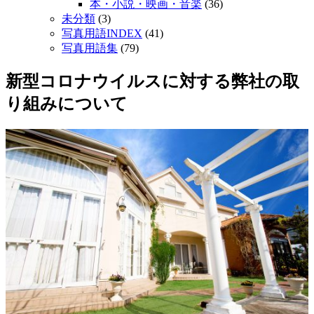
本・小説・映画・音楽
(36)
未分類
(3)
写真用語INDEX
(41)
写真用語集
(79)
新型コロナウイルスに対する弊社の取
り組みについて