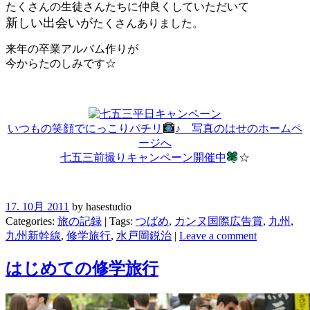
たくさんの生徒さんたちに仲良くしていただいて
新しい出会いが
たくさんありました。
来年の卒業アルバム作りが
今からたのしみです☆
いつもの笑顔でにっこりパチリ
♪ 写真のはせのホームペ
ージへ
七五三前撮りキャンペーン開催中
☆
17. 10月 2011
by hasestudio
Categories:
旅の記録
| Tags:
つばめ
,
カンヌ国際広告賞
,
九州
,
九州新幹線
,
修学旅行
,
水戸岡鋭治
|
Leave a comment
はじめての修学旅行