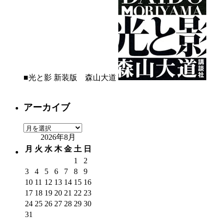
■光と影 新装版 森山大道
アーカイブ
ア
2026年8月
ー
カ
月
火
水
木
金
土
日
イ
1
2
ブ
3
4
5
6
7
8
9
10
11
12
13
14
15
16
17
18
19
20
21
22
23
24
25
26
27
28
29
30
31