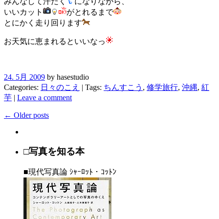
みんなして
汗だく
になりながら、
いいカット
がとれるまで
とにかく走り回ります
お天気に恵まれるといいなっ
24. 5月 2009
by hasestudio
Categories:
日々のこえ
| Tags:
ちんすこう
,
修学旅行
,
沖縄
,
紅
芋
|
Leave a comment
← Older posts
□写真を知る本
■現代写真論 ｼｬｰﾛｯﾄ・ｺｯﾄﾝ