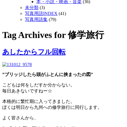
本・小説・映画・音楽
(36)
未分類
(3)
写真用語INDEX
(41)
写真用語集
(79)
Tag Archives for
修学旅行
あしたからフル回転
”ブリッジしたら頭がふとんに挟まったの図”
こどもは何をしだすか分からない。
毎日あきないですねー☆
本格的に
繁忙期
に入ってきました。
ぼくは明日から九州への修学旅行に同行します。
よく皆さんから、