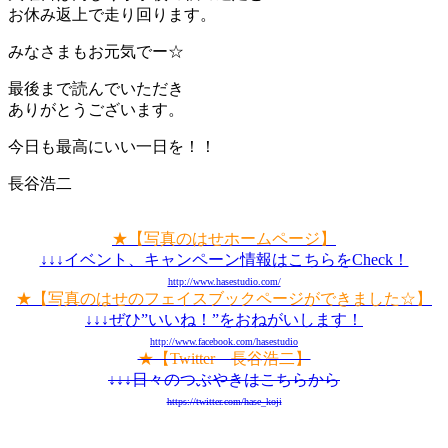
お休み返上
で走り回ります。
みなさまもお元気でー☆
最後まで読んでいただき
ありがとうございます。
今日も最高にいい一日を！！
長谷浩二
★【写真のはせホームページ】
↓↓↓イベント、キャンペーン情報はこちらをCheck！
http://www.hasestudio.com/
★【写真のはせのフェイスブックページができました☆】
↓↓↓ぜひ”いいね！”をおねがいします！
http://www.facebook.com/hasestudio
★【Twitter 長谷浩二】
↓↓↓日々のつぶやきはこちらから
https://twitter.com/hase_koji