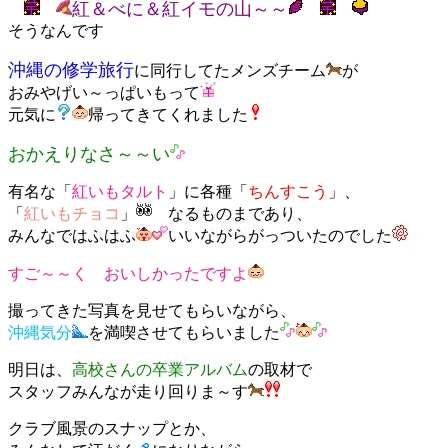
紅＆べに＆紅イモの山～～
そうなんです
沖縄の修学旅行
に同行してたメンズチーム
が
おみやげい～っぱいもって
元気に
帰ってきてくれました
おかえりなさ～～い
有名な「
紅いもタルト
」に各種「
ちんすこう
」、
「
紅いもチョコ
」
なるものまであり、
みんなではふはふ
いいながらがっついたのでした
すご～～く おいしかったですよ
撮ってきた写真を見せてもらいながら、
沖縄気分
を満喫させてもらいました
明日は、
高校さんの卒業アルバム
の取材で
スタッフみんなが走り回りま～す
クラブ風景のスナップとか、