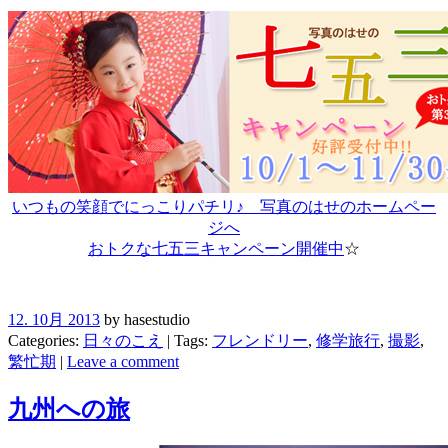
いつもの笑顔でにっこりパチリ♪ 写真のはせのホームペー
ジへ
おトクな七五三キャンペーン開催中
☆
12. 10月 2013
by hasestudio
Categories:
日々のこえ
| Tags:
フレンドリー
,
修学旅行
,
撮影
,
繁忙期
|
Leave a comment
九州への旅