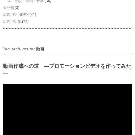
本・小説・映画・音楽
(36)
未分類
(3)
写真用語INDEX
(41)
写真用語集
(79)
Tag Archives for
動画
動画作成への道 ―プロモーションビデオを作ってみた
―