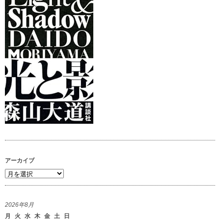
アーカイブ
ア
ー
カ
2026年8月
イ
月
火
水
木
金
土
日
ブ