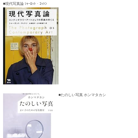
■現代写真論 ｼｬｰﾛｯﾄ・ｺｯﾄﾝ
■たのしい写真 ホンマタカシ