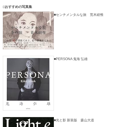
□おすすめの写真集
■センチメンタルな旅 荒木経惟
■PERSONA 鬼海 弘雄
■光と影 新装版 森山大道