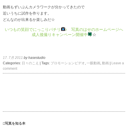
動画もずいぶんカメラワークが分かってきたので
近いうちに試作を作ります。
どんなのが出来るか楽しみだ☆
いつもの笑顔でにっこりパチリ
♪ 写真のはせのホームページへ
成人後撮りキャンペーン開催中
☆
17. 7月 2011
by hasestudio
Categories:
日々のこえ
| Tags:
プロモーションビデオ
,
一眼動画
,
動画
|
Leave a
comment
□写真を知る本