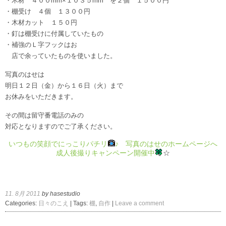
・木材 ４００mm×１０３５mm を２個 １５００円
・棚受け ４個 １３００円
・木材カット １５０円
・釘は棚受けに付属していたもの
・補強のＬ字フックはお
店で余っていたものを使いました。
写真のはせは
明日１２日（金）から１６日（火）まで
お休みをいただきます。
その間は留守番電話のみの
対応となりますのでご了承ください。
いつもの笑顔でにっこりパチリ
♪ 写真のはせのホームページへ
成人後撮りキャンペーン開催中
☆
11. 8月 2011
by hasestudio
Categories:
日々のこえ
| Tags:
棚
,
自作
|
Leave a comment