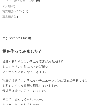
本・小説・映画・音楽
(36)
未分類
(3)
写真用語INDEX
(41)
写真用語集
(79)
Tag Archives for
棚
棚を作ってみました☆
撮影するときにはいろんな衣裳があるわけで、
おのずとその衣裳にあった背景なり
アイテムが必要になってきます。
写真のはせでもいろんなシチュエーションに対応出来るように
お花もいろんな種類を用意していますが、
最近置き場所に困っていました。
そこで、棚をつくっちゃおー、
ということになりました☆