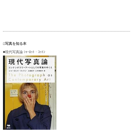
□写真を知る本
■現代写真論 ｼｬｰﾛｯﾄ・ｺｯﾄﾝ