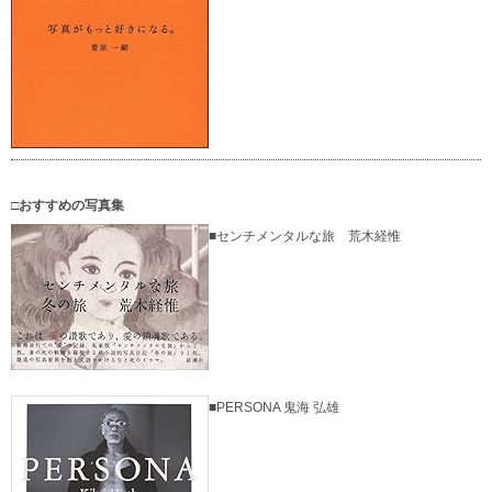
□おすすめの写真集
■センチメンタルな旅 荒木経惟
■PERSONA 鬼海 弘雄