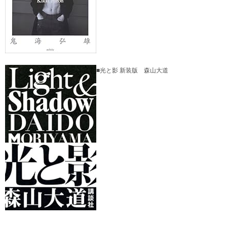
■光と影 新装版 森山大道