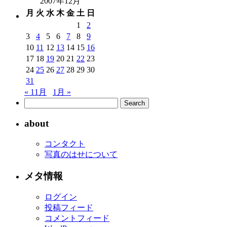
2007年12月
ー
カ
月
火
水
木
金
土
日
イ
1
2
ブ
3
4
5
6
7
8
9
10
11
12
13
14
15
16
17
18
19
20
21
22
23
24
25
26
27
28
29
30
31
« 11月
1月 »
about
コンタクト
写真のはせについて
メタ情報
ログイン
投稿フィード
コメントフィード