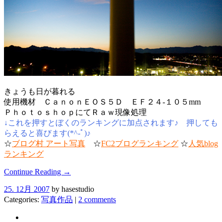
きょうも日が暮れる
使用機材 ＣａｎｏｎＥＯＳ５Ｄ ＥＦ２４-１０５mm
ＰｈｏｔｏｓｈｏｐにてＲａｗ現像処理
↓これを押すとぼくのランキングに加点されます♪ 押しても
らえると喜びます(*^-ﾟ)♪
☆
ブログ村 アート写真
☆
FC2ブログランキング
☆
人気blog
ランキング
Continue Reading →
25. 12月 2007
by hasestudio
Categories:
写真作品
|
2 comments