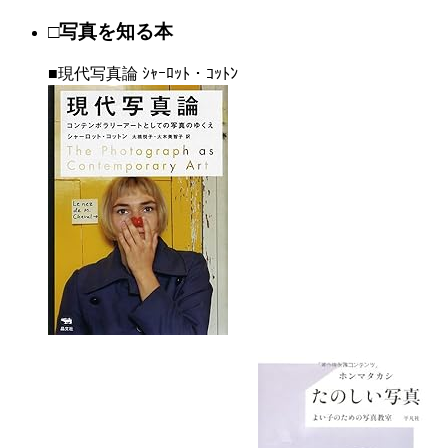
□写真を知る本
■現代写真論 ｼｬｰﾛｯﾄ・ｺｯﾄﾝ