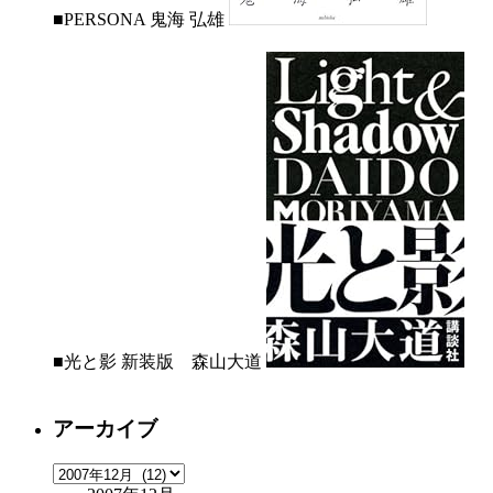
■PERSONA 鬼海 弘雄
■光と影 新装版 森山大道
アーカイブ
ア