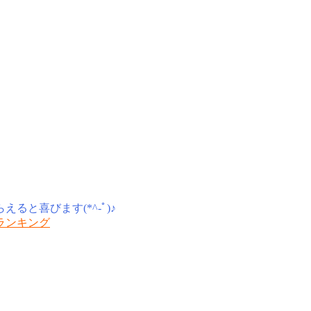
と喜びます(*^-ﾟ)♪
gランキング