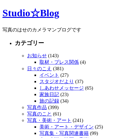
Studio☆Blog
写真のはせのカメラマンブログです
カテゴリー
お知らせ
(143)
取材・プレス関係
(4)
日々のこえ
(381)
イベント
(27)
スタジオだより
(37)
しあわせメッセージ
(65)
家族日記
(23)
旅の記録
(34)
写真作品
(399)
写真のこと
(61)
写真・美術・アート
(241)
美術・アート・デザイン
(25)
写真集・写真関連書籍
(99)