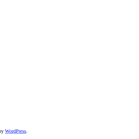
 by
WordPress
.