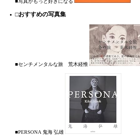
■写真がもっと好きになる
□おすすめの写真集
■センチメンタルな旅 荒木経惟
■PERSONA 鬼海 弘雄