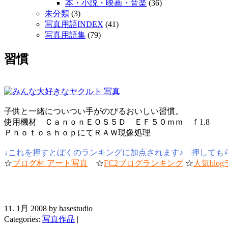
本・小説・映画・音楽
(36)
未分類
(3)
写真用語INDEX
(41)
写真用語集
(79)
習慣
子供と一緒についつい手がのびるおいしい習慣。
使用機材 ＣａｎｏｎＥＯＳ５Ｄ ＥＦ５０ｍｍ ｆ1.8
ＰｈｏｔｏｓｈｏｐにてＲＡＷ現像処理
↓これを押すとぼくのランキングに加点されます♪ 押してもらえる
☆
ブログ村 アート写真
☆
FC2ブログランキング
☆
人気blo
11. 1月 2008 by hasestudio
Categories:
写真作品
|