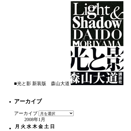
■光と影 新装版 森山大道
アーカイブ
アーカイブ
2008年1月
月
火
水
木
金
土
日