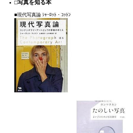
□写真を知る本
■現代写真論 ｼｬｰﾛｯﾄ・ｺｯﾄﾝ