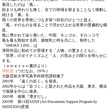
着目したのは「風」。
始まりも終わりも無く、全ての領域を留まることなく移動し
続ける「風」を、
我々の世界を帯状につなぎ保つ存在のひとつと捉え、
「風」そのものを視ることで浮かび上がる世界の普遍的な構
造。
風に導かれて辿り着いた、中国、モンゴル、モロッコで
風を最も熟知する民、遊牧民と時を共にし、制作した
「SMOKE LINE」は
津田作品に初めてが登場する「人物」の驚きとともに、
「世界」のダイナミズムと「人」の営みとの関りを明らかに
する。
（ａｍａｚｏｎ書評より）
津田直
（つだなお、1976-）
大阪芸術大学写真学科研究課程修了
2001年 『遠くの近く』を発表。
2002年からは『近づく』と題された作品を大阪、東京、横浜
で個展を中心に発表。
2005年 個展『漕ぎだし』
2005年 第11回ADSP (Art Documents Support Program by
SHISEIDO)受賞