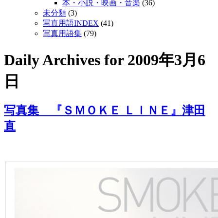
本・小説・映画・音楽
(36)
未分類
(3)
写真用語INDEX
(41)
写真用語集
(79)
Daily Archives for
2009年3月6
日
写真集 『ＳＭＯＫＥ ＬＩＮＥ』津田
直