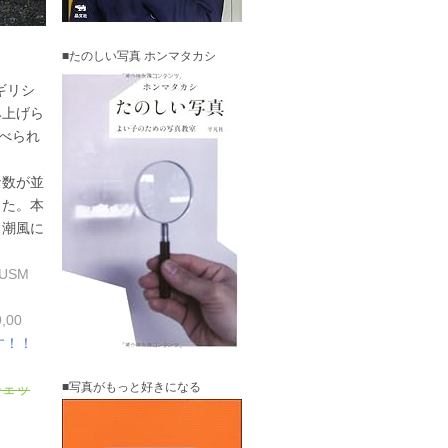
■たのしい写真 ホンマタカシ
るギリシ
み上げら
べられ
な数が並
った。本
、潮風に
USM
00
す！！
■写真がもっと好きになる
チェッ