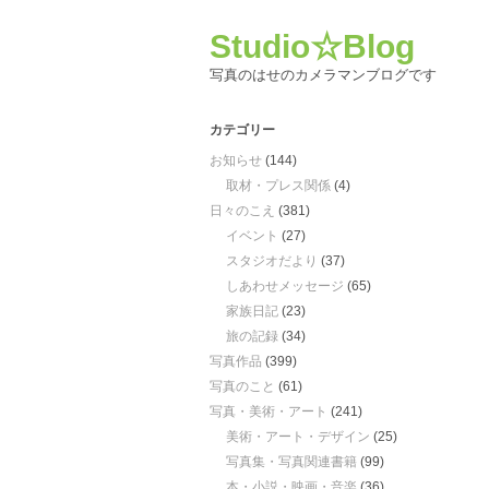
Studio☆Blog
写真のはせのカメラマンブログです
カテゴリー
お知らせ
(144)
取材・プレス関係
(4)
日々のこえ
(381)
イベント
(27)
スタジオだより
(37)
しあわせメッセージ
(65)
家族日記
(23)
旅の記録
(34)
写真作品
(399)
写真のこと
(61)
写真・美術・アート
(241)
美術・アート・デザイン
(25)
写真集・写真関連書籍
(99)
本・小説・映画・音楽
(36)