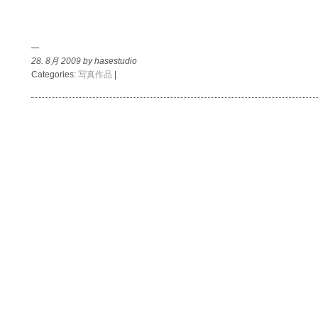
28. 8月 2009 by hasestudio
Categories:
写真作品
|