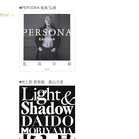
■PERSONA 鬼海 弘雄
 Post →
■光と影 新装版 森山大道