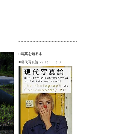
□写真を知る本
■現代写真論 ｼｬｰﾛｯﾄ・ｺｯﾄﾝ