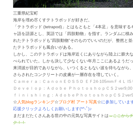
三重県紀宝町
海岸を埋め尽くすテトラポッドが好きだ。
「テトラポッド (tetrapod)」とはもともと「4本足」を意味す
ャ語を語源とし、英語では「四肢動物」を指す。ランダムに積
れたテトラポッドも”四肢動物”そのものでいいのだが、整然と並
たテトラポッドも風合いがある。
しかし、このテトラポッドは海岸近くにありながら陸上に膨大
べられていた。しかも決して少なくない年月ここにあるようだ
来消波が目的でありながら、いつくるともない波を待ちながら
さらされたコンクリートの皮膚が一層存在を増していく。
Ｃａｍｅｒａ：ＣａｎｏｎＥＯＳ５Ｄ ＥＦ24-105mmＦ４Ｌ IS 
Ｄｅｖｅｌｏｐ：Ａｄｏｂｅ ＰｈｏｔｏｓｈｏｐＣＳ２ver9,00
ｆｉｎｉｓｈｉｎｇ：ＡｄｏｂｅＰｈｏｔｏｓｈｏｐＣＳ２ver9,
☆
人気blogランキング
☆
ブログ村 アート写真
☆
に参加していま
応援クリックよろしくお願いします(*^-ﾟ)♪
まだまだたくさんある世の中の元気な写真サイトは
→ここから
ク！！