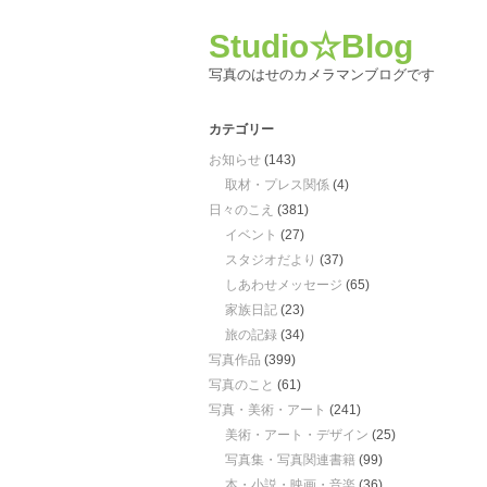
Studio☆Blog
写真のはせのカメラマンブログです
カテゴリー
お知らせ
(143)
取材・プレス関係
(4)
日々のこえ
(381)
イベント
(27)
スタジオだより
(37)
しあわせメッセージ
(65)
家族日記
(23)
旅の記録
(34)
写真作品
(399)
写真のこと
(61)
写真・美術・アート
(241)
美術・アート・デザイン
(25)
写真集・写真関連書籍
(99)
本・小説・映画・音楽
(36)