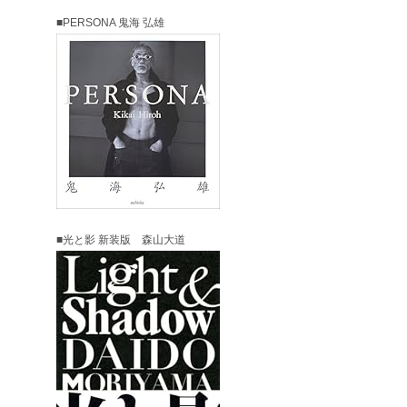
■PERSONA 鬼海 弘雄
■光と影 新装版 森山大道