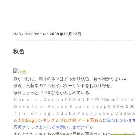
Daily Archives for
2009年11月22日
秋色
気がつけば、周りの木々はすっかり秋色。食べ物がうまいｗ
最近、六花亭のマルセイバターサンドをお取り寄せ。
毎日ちょっとづつ喜びをかみしめている。
Ｃａｍｅｒａ：ＣａｎｏｎＥＯＳ５Ｄ ＥＦ24-105mmＦ４Ｌ IS 
Ｄｅｖｅｌｏｐ：Ａｄｏｂｅ ＰｈｏｔｏｓｈｏｐＣＳ２ver9,00
ｆｉｎｉｓｈｉｎｇ：ＡｄｏｂｅＰｈｏｔｏｓｈｏｐＣＳ２ver9,
☆
人気blogランキング
☆
ブログ村 アート写真
☆
に参加していま
応援クリックよろしくお願いします(*^-ﾟ)♪
まだまだたくさんある世の中の元気な写真サイトは
→ここから