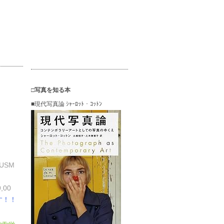
□写真を知る本
■現代写真論 ｼｬｰﾛｯﾄ・ｺｯﾄﾝ
USM
00
す！！
チェッ