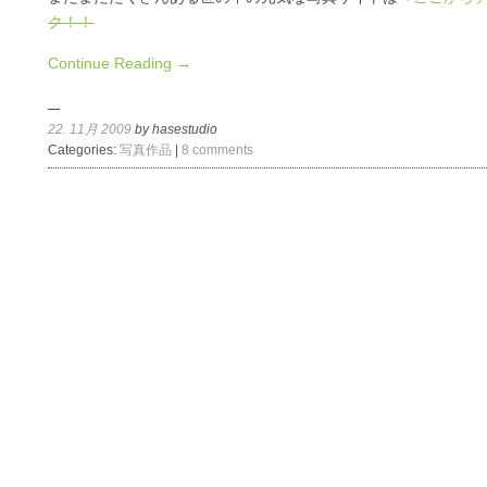
ク！！
Continue Reading →
22. 11月 2009
by hasestudio
Categories:
写真作品
|
8 comments