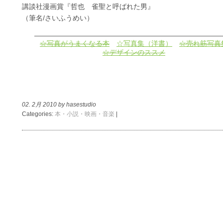
講談社漫画賞『哲也 雀聖と呼ばれた男』
（筆名/さいふうめい）
———————————————————————————
☆写真がうまくなる本
☆写真集（洋書）
☆売れ筋写真
☆デザインのススメ
02. 2月 2010 by hasestudio
Categories:
本・小説・映画・音楽
|