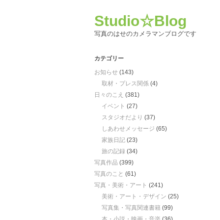
Studio☆Blog
写真のはせのカメラマンブログです
カテゴリー
お知らせ
(143)
取材・プレス関係
(4)
日々のこえ
(381)
イベント
(27)
スタジオだより
(37)
しあわせメッセージ
(65)
家族日記
(23)
旅の記録
(34)
写真作品
(399)
写真のこと
(61)
写真・美術・アート
(241)
美術・アート・デザイン
(25)
写真集・写真関連書籍
(99)
本・小説・映画・音楽
(36)