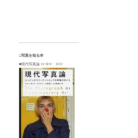
□写真を知る本
■現代写真論 ｼｬｰﾛｯﾄ・ｺｯﾄﾝ