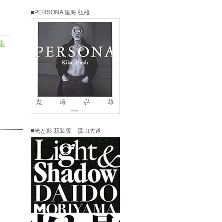
■PERSONA 鬼海 弘雄
—–
集
■光と影 新装版 森山大道