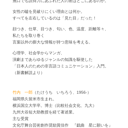
無口でも説得力にあふれた人の差はどこにあるのか。
女性の嘘を見破りにくい理由とは何か。
すべてを左右しているのは「見た目」だった！
顔つき、仕草、目つき、匂い、色、温度、距離等々、
私たちを取り巻く
言葉以外の膨大な情報が持つ意味を考える。
心理学、社会学からマンガ、
演劇まであらゆるジャンルの知識を駆使した
「日本人のための非言語コミュニケーション」入門。
（新書解説より）
竹内 一郎
（たけうち いちろう、1956-）
福岡県久留米市生まれ。
横浜国立大学卒。博士（比較社会文化、九大）
九州大谷短大助教授を経て著述業。
主な受賞
文化庁舞台芸術創作奨励賞佳作 『戯曲 星に願いを』