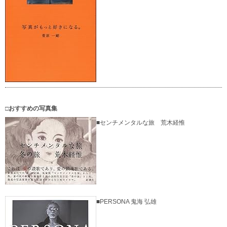
□おすすめの写真集
■センチメンタルな旅 荒木経惟
■PERSONA 鬼海 弘雄