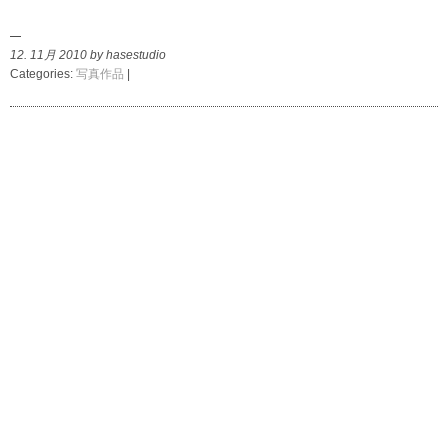
12. 11月 2010 by hasestudio
Categories:
写真作品
|