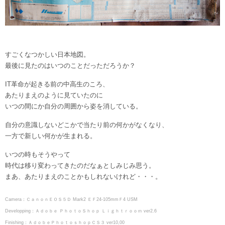
すごくなつかしい日本地図。
最後に見たのはいつのことだっただろうか？
IT革命が起きる前の中高生のころ、
あたりまえのように見ていたのに
いつの間にか自分の周囲から姿を消している。
自分の意識しないどこかで当たり前の何かがなくなり、
一方で新しい何かが生まれる。
いつの時もそうやって
時代は移り変わってきたのだなぁとしみじみ思う。
まあ、あたりまえのことかもしれないけれど・・・。
Camera：ＣａｎｏｎＥＯＳ５Ｄ Mark2 ＥＦ24-105mmＦ4 USM
Developping：Ａｄｏｂｅ ＰｈｏｔｏＳｈｏｐ Ｌｉｇｈｔｒｏｏｍ ver2.6
Finishing：ＡｄｏｂｅＰｈｏｔｏｓｈｏｐＣＳ３ ver10,00