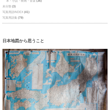
本・小説・映画・音楽
(36)
未分類
(3)
写真用語INDEX
(41)
写真用語集
(79)
日本地図から思うこと