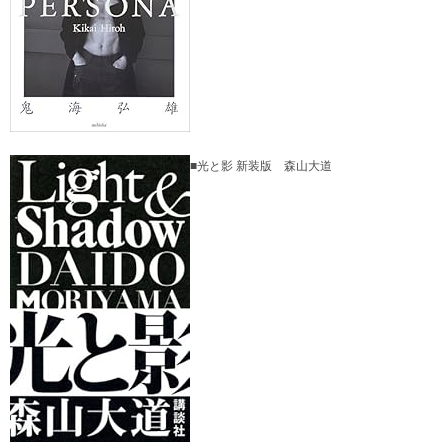
■光と影 新装版 森山大道