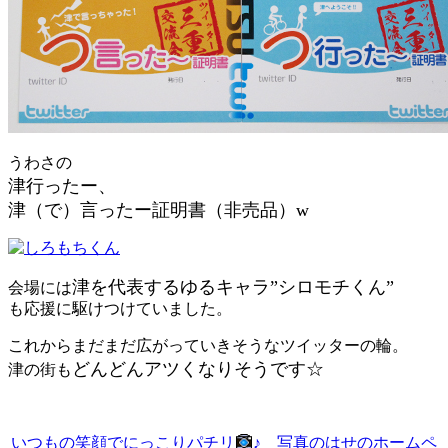
うわさの
津行ったー、
津（で）言ったー証明書（非売品）w
津を代表するゆるキャラ”シロモチくん”
会場には
も応援に駆けつけていました。
これからまだまだ広がっていきそうなツイッターの輪。
どんどんアツくなりそうです☆
津の街も
いつもの笑顔でにっこりパチリ
♪ 写真のはせのホームペ