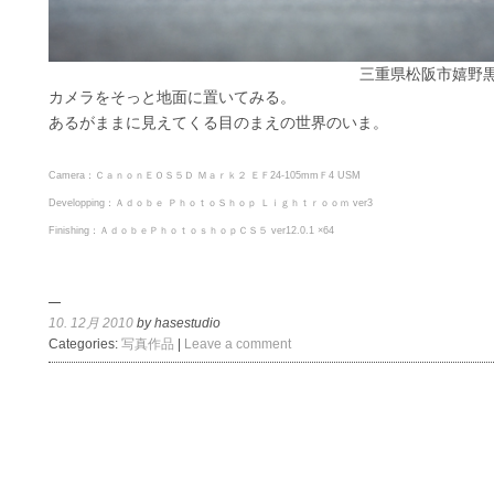
三重県松阪市嬉野
カメラをそっと地面に置いてみる。
あるがままに見えてくる目のまえの世界のいま。
Camera：ＣａｎｏｎＥＯＳ５Ｄ Ｍａｒｋ２ ＥＦ24-105mmＦ4 USM
Developping：Ａｄｏｂｅ ＰｈｏｔｏＳｈｏｐ Ｌｉｇｈｔｒｏｏｍ ver3
Finishing：ＡｄｏｂｅＰｈｏｔｏｓｈｏｐＣＳ５ ver12.0.1 ×64
10. 12月 2010
by hasestudio
Categories:
写真作品
|
Leave a comment