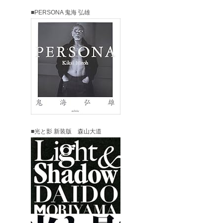
■PERSONA 鬼海 弘雄
■光と影 新装版 森山大道