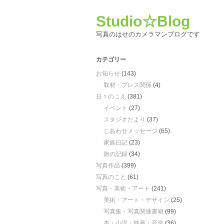
Studio☆Blog
写真のはせのカメラマンブログです
カテゴリー
お知らせ
(143)
取材・プレス関係
(4)
日々のこえ
(381)
イベント
(27)
スタジオだより
(37)
しあわせメッセージ
(65)
家族日記
(23)
旅の記録
(34)
写真作品
(399)
写真のこと
(61)
写真・美術・アート
(241)
美術・アート・デザイン
(25)
写真集・写真関連書籍
(99)
本・小説・映画・音楽
(36)