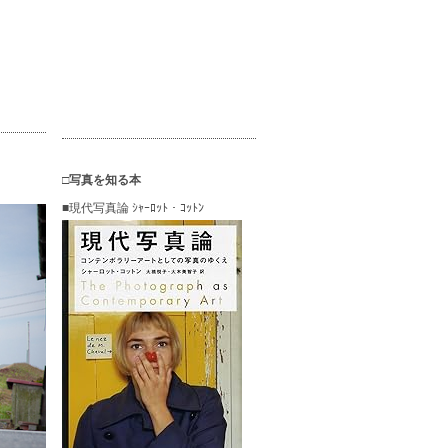
□写真を知る本
■現代写真論 ｼｬｰﾛｯﾄ・ｺｯﾄﾝ