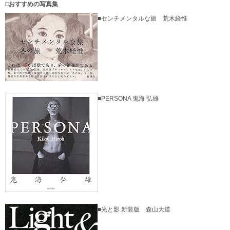
□おすすめの写真集
■センチメンタルな旅 荒木経惟
■PERSONA 鬼海 弘雄
■光と影 新装版 森山大道