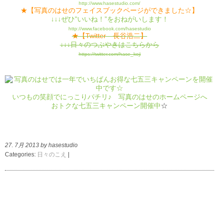
http://www.hasestudio.com/
★【写真のはせのフェイスブックページができました☆】
↓↓↓ぜひ”いいね！”をおねがいします！
http://www.facebook.com/hasestudio
★【Twitter 長谷浩二】
↓↓↓日々のつぶやきはこちらから
https://twitter.com/hase_koji
いつもの笑顔でにっこりパチリ♪ 写真のはせのホームページへ
おトクな七五三キャンペーン開催中
☆
27. 7月 2013 by hasestudio
Categories:
日々のこえ
|