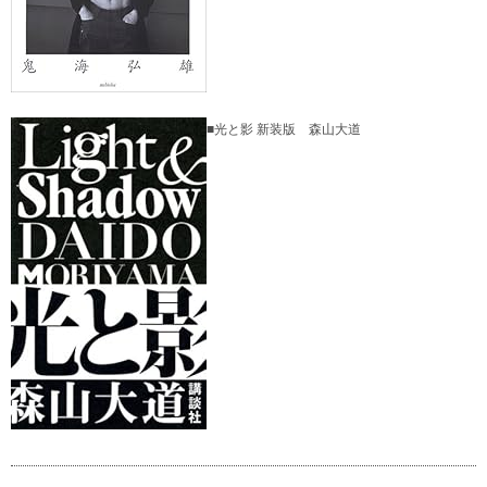
■光と影 新装版 森山大道