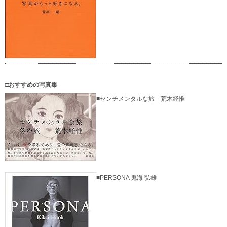
□おすすめの写真集
■センチメンタルな旅 荒木経惟
■PERSONA 鬼海 弘雄