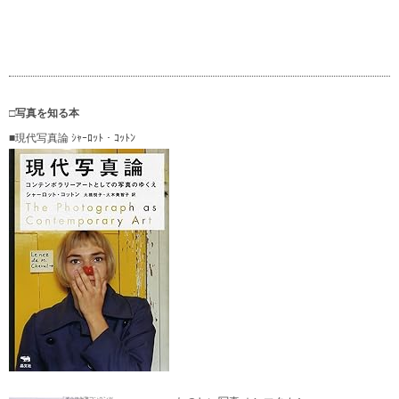
□写真を知る本
■現代写真論 ｼｬｰﾛｯﾄ・ｺｯﾄﾝ