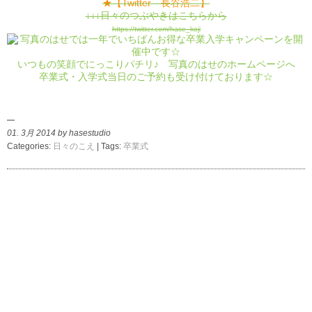
★【Twitter 長谷浩二】
↓↓↓日々のつぶやきはこちらから
https://twitter.com/hase_koji
いつもの笑顔でにっこりパチリ♪ 写真のはせのホームページへ
卒業式・入学式当日のご予約も受け付けております☆
01. 3月 2014 by hasestudio
Categories:
日々のこえ
| Tags:
卒業式