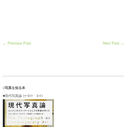
← Previous Post
Next Post →
□写真を知る本
■現代写真論 ｼｬｰﾛｯﾄ・ｺｯﾄﾝ