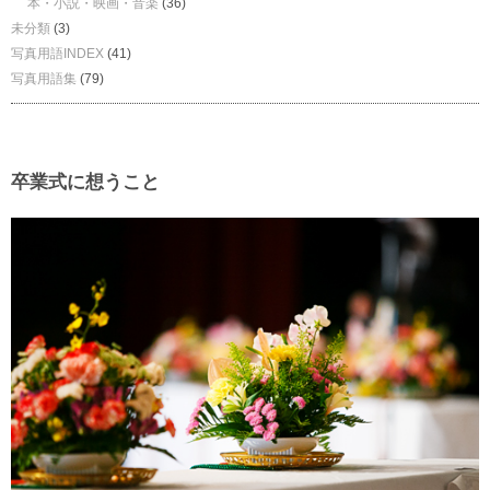
本・小説・映画・音楽
(36)
未分類
(3)
写真用語INDEX
(41)
写真用語集
(79)
卒業式に想うこと