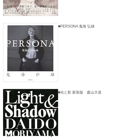
■PERSONA 鬼海 弘雄
■光と影 新装版 森山大道