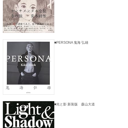
■PERSONA 鬼海 弘雄
■光と影 新装版 森山大道