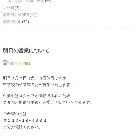
本・小説・映画・音楽
(36)
未分類
(3)
写真用語INDEX
(41)
写真用語集
(79)
明日の営業について
明日３月８日（火）は店休日ですが、
中学校の卒業式のため営業いたします。
午前中はスタッフが撮影で不在のため、
スタジオ撮影は午後から受けさせていただきます。
ご希望の方は
０１２０ｰ２８ｰ４３３２
までお電話ください。