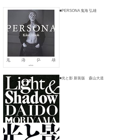
■PERSONA 鬼海 弘雄
■光と影 新装版 森山大道