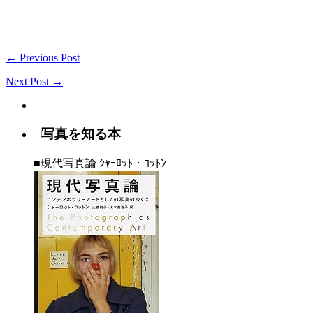
← Previous Post
Next Post →
□写真を知る本
■現代写真論 ｼｬｰﾛｯﾄ・ｺｯﾄﾝ