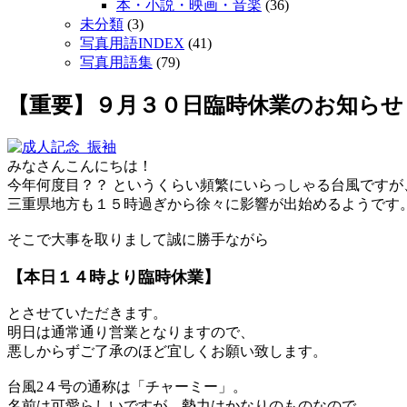
本・小説・映画・音楽
(36)
未分類
(3)
写真用語INDEX
(41)
写真用語集
(79)
【重要】９月３０日臨時休業のお知らせ
みなさんこんにちは！
今年何度目？？ というくらい頻繁にいらっしゃる台風ですが
三重県地方も１５時過ぎから徐々に影響が出始めるようです
そこで大事を取りまして誠に勝手ながら
【本日１４時より臨時休業】
とさせていただきます。
明日は通常通り営業となりますので、
悪しからずご了承のほど宜しくお願い致します。
台風2４号の通称は「チャーミー」。
名前は可愛らしいですが、勢力はかなりのものなので