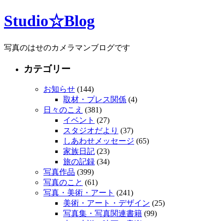
Studio☆Blog
写真のはせのカメラマンブログです
カテゴリー
お知らせ
(144)
取材・プレス関係
(4)
日々のこえ
(381)
イベント
(27)
スタジオだより
(37)
しあわせメッセージ
(65)
家族日記
(23)
旅の記録
(34)
写真作品
(399)
写真のこと
(61)
写真・美術・アート
(241)
美術・アート・デザイン
(25)
写真集・写真関連書籍
(99)