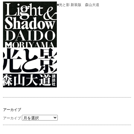
■光と影 新装版 森山大道
アーカイブ
アーカイブ