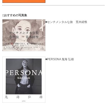
□おすすめの写真集
■センチメンタルな旅 荒木経惟
■PERSONA 鬼海 弘雄