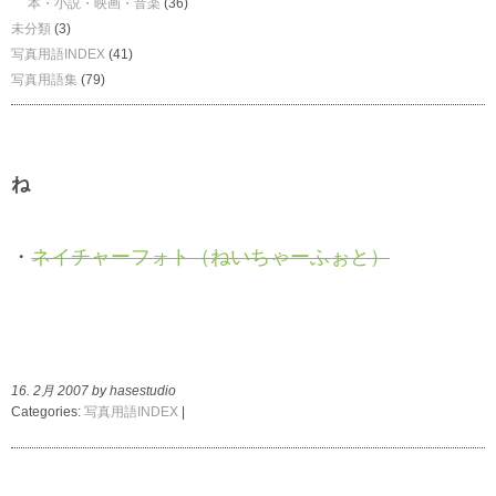
本・小説・映画・音楽
(36)
未分類
(3)
写真用語INDEX
(41)
写真用語集
(79)
ね
・
ネイチャーフォト（ねいちゃーふぉと）
16. 2月 2007 by hasestudio
Categories:
写真用語INDEX
|