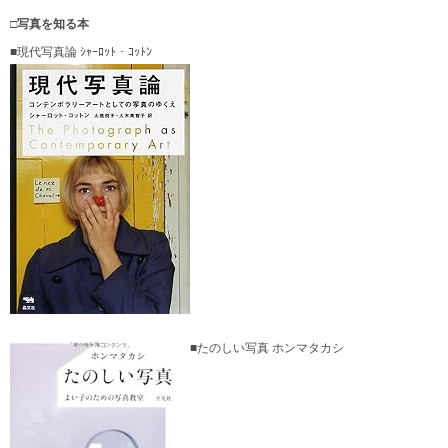
□写真を知る本
■現代写真論 ｼｬｰﾛｯﾄ・ｺｯﾄﾝ
■たのしい写真 ホンマタカシ