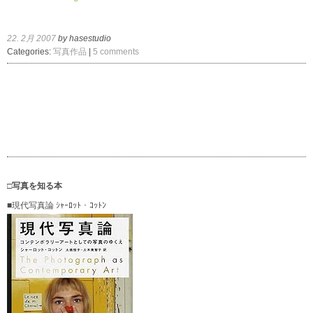
22. 2月 2007
by hasestudio
Categories:
写真作品
|
5 comments
□写真を知る本
■現代写真論 ｼｬｰﾛｯﾄ・ｺｯﾄﾝ