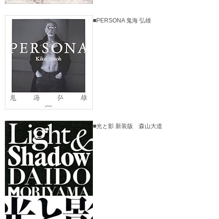
■PERSONA 鬼海 弘雄
■光と影 新装版 森山大道