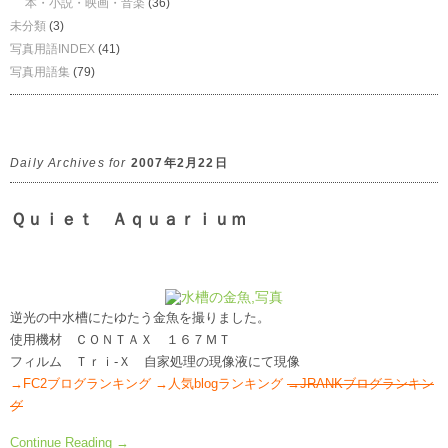
本・小説・映画・音楽
(36)
未分類
(3)
写真用語INDEX
(41)
写真用語集
(79)
Daily Archives for
2007年2月22日
Ｑｕｉｅｔ Ａｑｕａｒｉｕｍ
逆光の中水槽にたゆたう金魚を撮りました。
使用機材 ＣＯＮＴＡＸ １６７ＭＴ
フィルム Ｔｒｉ-Ｘ 自家処理の現像液にて現像
→FC2ブログランキング
→人気blogランキング
→JRANKブログランキン
グ
Continue Reading →