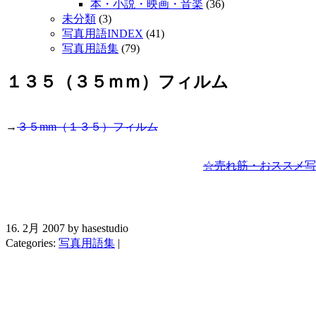
本・小説・映画・音楽
(36)
未分類
(3)
写真用語INDEX
(41)
写真用語集
(79)
１３５（３５ｍｍ）フィルム
→
３５mm（１３５）フィルム
☆売れ筋・おススメ写
16. 2月 2007 by hasestudio
Categories:
写真用語集
|