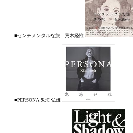
■センチメンタルな旅 荒木経惟
■PERSONA 鬼海 弘雄