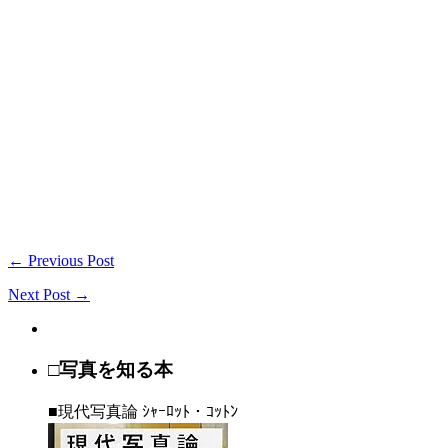
← Previous Post
Next Post →
□写真を知る本
■現代写真論 ｼｬｰﾛｯﾄ・ｺｯﾄﾝ