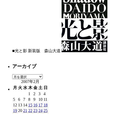
■光と影 新装版 森山大道
アーカイブ
ア
2007年2月
ー
カ
月
火
水
木
金
土
日
イ
1
2
3
4
ブ
5
6
7
8
9
10
11
12
13
14
15
16
17
18
19
20
21
22
23
24
25