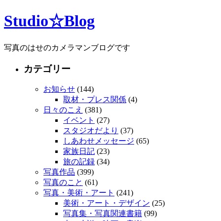
Studio☆Blog
写真のはせのカメラマンブログです
カテゴリー
お知らせ
(144)
取材・プレス関係
(4)
日々のこえ
(381)
イベント
(27)
スタジオだより
(37)
しあわせメッセージ
(65)
家族日記
(23)
旅の記録
(34)
写真作品
(399)
写真のこと
(61)
写真・美術・アート
(241)
美術・アート・デザイン
(25)
写真集・写真関連書籍
(99)