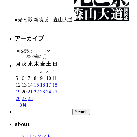
■光と影 新装版 森山大道
アーカイブ
ア
2007年2月
ー
カ
月
火
水
木
金
土
日
イ
1
2
3
4
ブ
5
6
7
8
9
10
11
12
13
14
15
16
17
18
19
20
21
22
23
24
25
26
27
28
3月 »
about
コンタクト