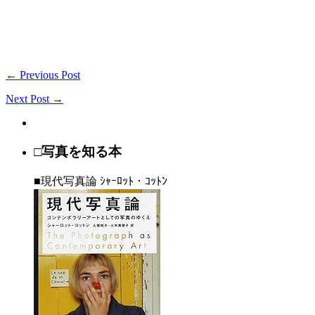
← Previous Post
Next Post →
□写真を知る本
■現代写真論 ｼｬｰﾛｯﾄ・ｺｯﾄﾝ