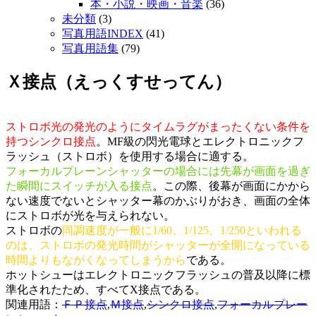
本・小説・映画・音楽
(36)
未分類
(3)
写真用語INDEX
(41)
写真用語集
(79)
Ｘ接点（えっくすせってん）
ストロボ光の発光のようにタイムラグがまったくない条件を
持つシンクロ接点
。MF級の閃光電球とエレクトロニックフ
ラッシュ（ストロボ）を使用する場合に適する。
フォーカルプレーンシャッターの場合には先幕が画面を過ぎ
た瞬間にスイッチが入る接点
。この際、後幕が画面にかから
ない速度でないとシャッター幕のかぶりがおき、画面の全体
にストロボが光を与えられない。
ストロボの
同調速度が一般に1/60、1/125、1/250といわれる
のは、ストロボの発光時間がシャッターが全開になっている
時間よりもながくなってしまうから
である。
ホットシューはエレクトロニックフラッシュの普及以降に標
準化されたため、すべてX接点である。
関連用語：
ＦＰ接点
,
Ｍ接点
,
シンクロ接点
,
フォーカルプレー