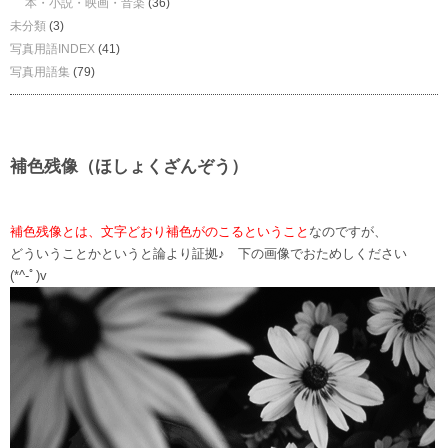
本・小説・映画・音楽
(36)
未分類
(3)
写真用語INDEX
(41)
写真用語集
(79)
補色残像（ほしょくざんぞう）
補色残像とは、文字どおり補色がのこるということ
なのですが、
どういうことかというと論より証拠♪ 下の画像でおためしください
(*^-ﾟ)v