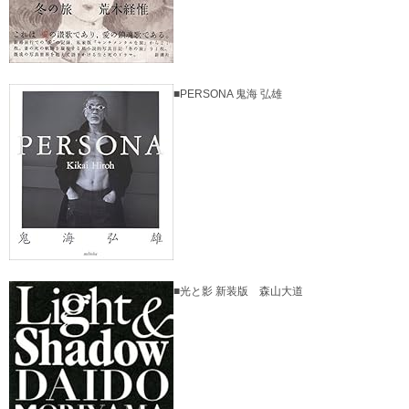
■PERSONA 鬼海 弘雄
■光と影 新装版 森山大道