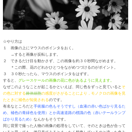
☆やり方は
１ 画像の上にマウスのポインタをおく。
→すると画像が反転します。
２ できるだけ目を動かさず、この画像を約３０秒間ながめます。
＊この際、花のどれかひとつをながめつづけるのがポイント。
３ ３０秒たったら、マウスのポインタをはずす。
すると、
グレースケールの画像の花に色があるように見えます。
なぜこのようなことが起こるかといえば、同じ色をずっと見ていると
そ
の色に対する
錐体細胞
の感度がさがることにより，モノクロの画像を見
たときに補色が知覚される
のです。
有名なところだと
手術服の色もそうですし（血液の赤い色ばかり見るた
め、補色の青緑色を使用）とか高速道路の標識の色（赤いテールランプ
ばかり見るため）
なんかもそうです。
同じ背景で撮った人物の画像の処理をしていて、そのときは色が合って