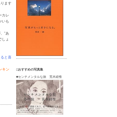
あります
ーカレ
かいも
、”あ
でしょ
？
えると喜
ランキン
□おすすめの写真集
■センチメンタルな旅 荒木経惟