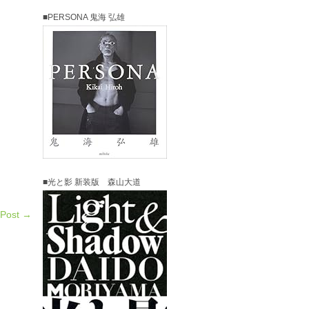
■PERSONA 鬼海 弘雄
■光と影 新装版 森山大道
 Post →