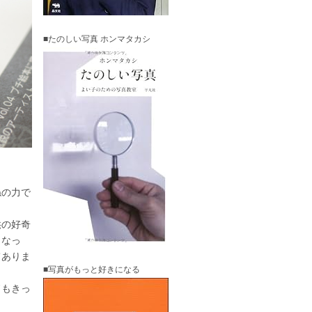
■たのしい写真 ホンマタカシ
ねの力で
供の好奇
くなっ
てありま
■写真がもっと好きになる
ドもきっ
。