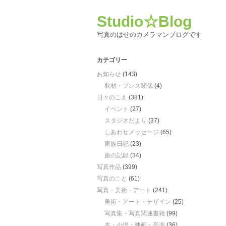
Studio☆Blog
写真のはせのカメラマンブログです
カテゴリー
お知らせ
(143)
取材・プレス関係
(4)
日々のこえ
(381)
イベント
(27)
スタジオだより
(37)
しあわせメッセージ
(65)
家族日記
(23)
旅の記録
(34)
写真作品
(399)
写真のこと
(61)
写真・美術・アート
(241)
美術・アート・デザイン
(25)
写真集・写真関連書籍
(99)
本・小説・映画・音楽
(36)