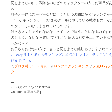
同じようなのに、戦隊ものなどのキャラクターの入った商品が
ね。
息子と一緒にスーパーなどに行くといつの間にか”ゲキレンジャ
ー”（ゲキレンジャーはいまのクールにやっている戦隊もの）が
のかごにしのびこまされているのです。
けっきょくしょうがないな～ってことで買うことになるのですが
のしょうがないな～買い”でどれだけ膨大な利益を上げているん
うかね～？
お子さんお持ちの方は、きっと同じような経験ありますよね？
↓これを押すとぼくのランキングに加点されます♪ 押してもら
びます(*^-ﾟ)♪
☆
ブログ村 アート写真
☆
FC2ブログランキング
☆
人気blog
グ
13. 11月 2007 by hasestudio
Categories:
写真作品
|