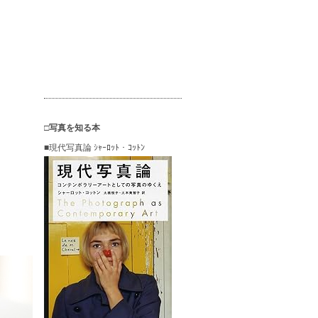
□写真を知る本
■現代写真論 ｼｬｰﾛｯﾄ・ｺｯﾄﾝ