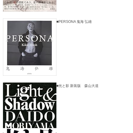
■PERSONA 鬼海 弘雄
■光と影 新装版 森山大道