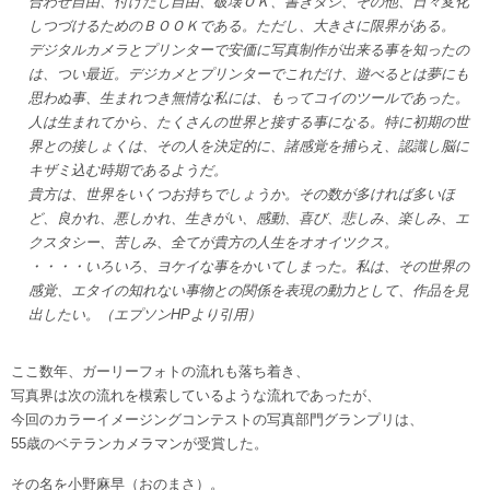
合わせ自由、付けたし自由、破壊ＯＫ、書きタシ、その他、日々変化
しつづけるためのＢＯＯＫである。ただし、大きさに限界がある。
デジタルカメラとプリンターで安価に写真制作が出来る事を知ったの
は、つい最近。デジカメとプリンターでこれだけ、遊べるとは夢にも
思わぬ事、生まれつき無情な私には、もってコイのツールであった。
人は生まれてから、たくさんの世界と接する事になる。特に初期の世
界との接しょくは、その人を決定的に、諸感覚を捕らえ、認識し脳に
キザミ込む時期であるようだ。
貴方は、世界をいくつお持ちでしょうか。その数が多ければ多いほ
ど、良かれ、悪しかれ、生きがい、感動、喜び、悲しみ、楽しみ、エ
クスタシー、苦しみ、全てが貴方の人生をオオイツクス。
・・・・いろいろ、ヨケイな事をかいてしまった。私は、その世界の
感覚、エタイの知れない事物との関係を表現の動力として、作品を見
出したい。（エプソンHPより引用）
ここ数年、ガーリーフォトの流れも落ち着き、
写真界は次の流れを模索しているような流れであったが、
今回のカラーイメージングコンテストの写真部門グランプリは、
55歳のベテランカメラマンが受賞した。
その名を小野麻早（おのまさ）。