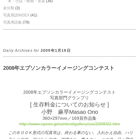
本・小説・映画・音楽
(36)
未分類
(3)
写真用語INDEX
(41)
写真用語集
(79)
Daily Archives for
2009年1月19日
2008年エプソンカラーイメージングコンテスト
2008年エプソンカラーイメージングコンテスト
写真部門グランプリ
[ 生存料金についてのお知らせ ]
小野 麻早Masao Ono
360×297mm／169頁作品集
http://www.epson.jp/contest/gallery/cia/2008/02.htm
このＢＯＯＫ形式の写真等は、終わる事のない、入れかえ自由、ハリ