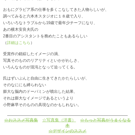
おもにグラビア系の仕事を多くこなしてきた人物らしいが、
調べてみると六本木スタジオに１８歳で入り、
いろいろなトラブルから19歳で最年少チーフになり、
あの横木安良夫氏の
2番目のアシスタントを務めたこともあるらしい
（
詳細はこちら
）
受賞作の錯綜したイメージの渦、
写真そのもののリアリティといかがわしさ、
いろんなものが混沌となって迫ってくる。
氏はずいぶんと自由に生きてきたかたらしいが、
そのなににも縛られない
膨大な脳内のドーパミンが噴出した結果、
それは膨大なイメージであるというより
小野麻早そのものの具現なのかもしれない。
————————————————————————————–
☆おススメ写真集
☆写真集（洋書）
☆もっと写真がうまくなる
本
☆デザインのススメ