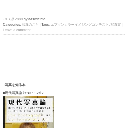
19. 1月 2009
by hasestudio
Categories:
写真のこと
| Tags:
エプソンカラーイメジングコンテスト
,
写真賞
|
Leave a comment
□写真を知る本
■現代写真論 ｼｬｰﾛｯﾄ・ｺｯﾄﾝ