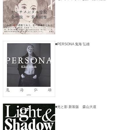
■PERSONA 鬼海 弘雄
■光と影 新装版 森山大道