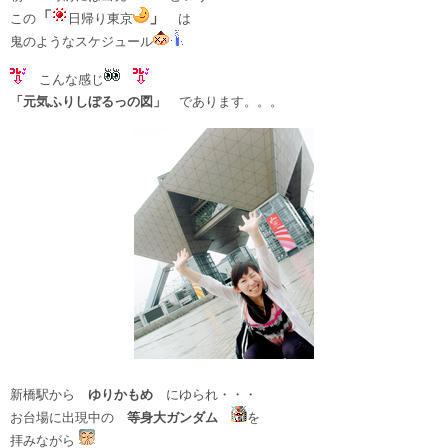
「
」
この
日帰り東京
は
鬼のようなスケジュール
こんな感じ
「元気ふりしぼるっの図」
であります。。。
新橋駅から
ゆりかもめ
にゆられ・・・
お台場に出現中の
等身大ガンダム
を
拝みながら