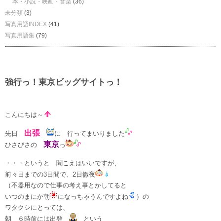
本・小説・映画・音楽
(36)
未分類
(3)
写真用語INDEX
(41)
写真用語集
(79)
強行っ！東京ビッグサイトっ！
こんにちは～
出張
先日
に 行ってまいりました
東京
ひさびさの
っ
・・・というと 聞こえはいいですが、
前々日までの3日間で、2日徹夜
（不器用なので仕事の考え事とかしてると
いつのまにか朝
になっちゃうんですよね
）の
ワタクシにとっては、
朝 ６時前には出発
という