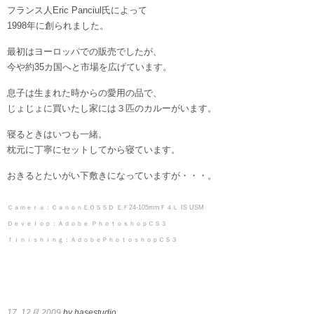
フランス人Eric Panciul氏によって
1998年に創られました。
最初はヨーロッパでの販売でしたが、
今や約35カ国へと市場を広げています。
息子は生まれた時からの愛用の品で、
じょじょに買いたし家には３匹のカルーがいます。
寝るときはいつも一緒。
枕元に丁寧にセットしてから寝ています。
おきるとたいがい下敷きになっていますが・・・。
Ｃａｍｅｒａ：ＣａｎｏｎＥＯＳ５Ｄ ＥＦ24-105mmＦ４Ｌ IS USM
Ｄｅｖｅｌｏｐ：Ａｄｏｂｅ ＰｈｏｔｏｓｈｏｐＣＳ３
ｆｉｎｉｓｈｉｎｇ：ＡｄｏｂｅＰｈｏｔｏｓｈｏｐＣＳ３
17. 12月 2009
by hasestudio