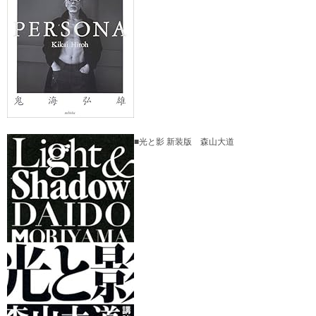
■光と影 新装版 森山大道