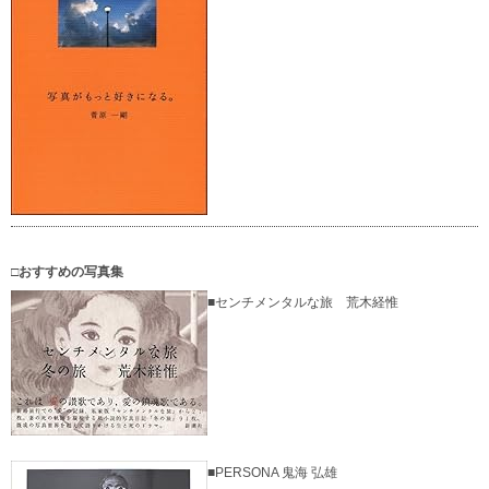
□おすすめの写真集
■センチメンタルな旅 荒木経惟
■PERSONA 鬼海 弘雄