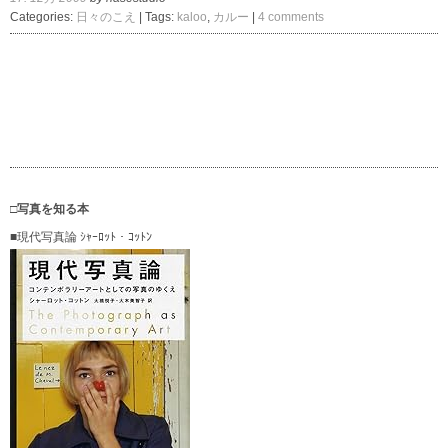
Categories:
日々のこえ
| Tags:
kaloo
,
カルー
|
4 comments
□写真を知る本
■現代写真論 ｼｬｰﾛｯﾄ・ｺｯﾄﾝ