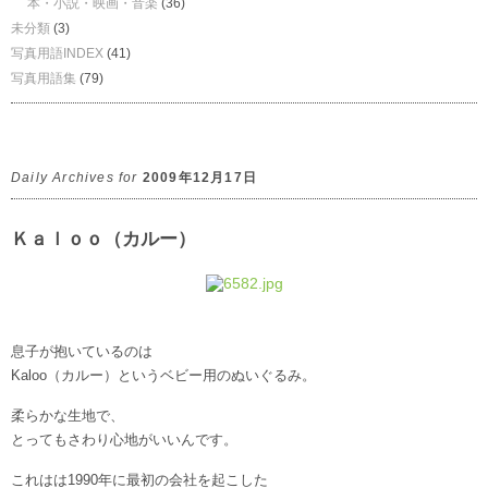
本・小説・映画・音楽
(36)
未分類
(3)
写真用語INDEX
(41)
写真用語集
(79)
Daily Archives for
2009年12月17日
Ｋａｌｏｏ（カルー）
息子が抱いているのは
Kaloo（カルー）というベビー用のぬいぐるみ。
柔らかな生地で、
とってもさわり心地がいいんです。
これはは1990年に最初の会社を起こした