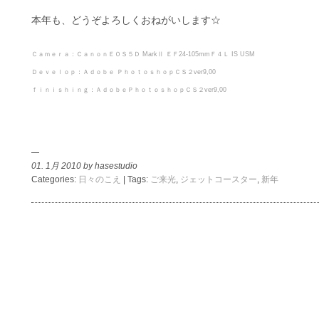
本年も、どうぞよろしくおねがいします☆
Ｃａｍｅｒａ：ＣａｎｏｎＥＯＳ５Ｄ MarkⅡ ＥＦ24-105mmＦ４Ｌ IS USM
Ｄｅｖｅｌｏｐ：Ａｄｏｂｅ ＰｈｏｔｏｓｈｏｐＣＳ２ver9,00
ｆｉｎｉｓｈｉｎｇ：ＡｄｏｂｅＰｈｏｔｏｓｈｏｐＣＳ２ver9,00
01. 1月 2010 by hasestudio
Categories:
日々のこえ
| Tags:
ご来光
,
ジェットコースター
,
新年