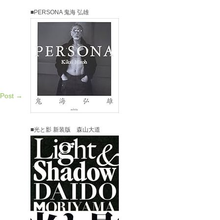
■PERSONA 鬼海 弘雄
 Post →
■光と影 新装版 森山大道