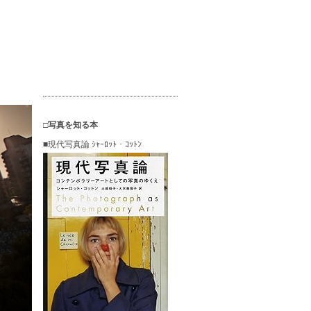
□写真を知る本
■現代写真論 ｼｬｰﾛｯﾄ・ｺｯﾄﾝ