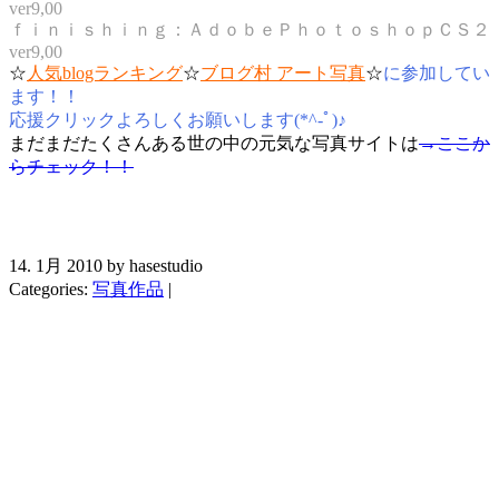
ver9,00
ｆｉｎｉｓｈｉｎｇ：ＡｄｏｂｅＰｈｏｔｏｓｈｏｐＣＳ２
ver9,00
☆
人気blogランキング
☆
ブログ村 アート写真
☆
に参加してい
ます！！
応援クリックよろしくお願いします(*^-ﾟ)♪
まだまだたくさんある世の中の元気な写真サイトは
→ここか
らチェック！！
14. 1月 2010 by hasestudio
Categories:
写真作品
|