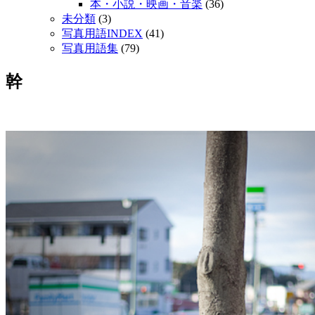
本・小説・映画・音楽
(36)
未分類
(3)
写真用語INDEX
(41)
写真用語集
(79)
幹