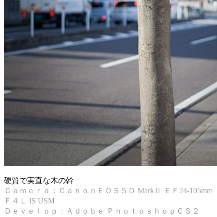
硬質で実直な木の幹
Ｃａｍｅｒａ：ＣａｎｏｎＥＯＳ５Ｄ MarkⅡ ＥＦ24-105mm
Ｆ４Ｌ IS USM
Ｄｅｖｅｌｏｐ：Ａｄｏｂｅ ＰｈｏｔｏｓｈｏｐＣＳ２