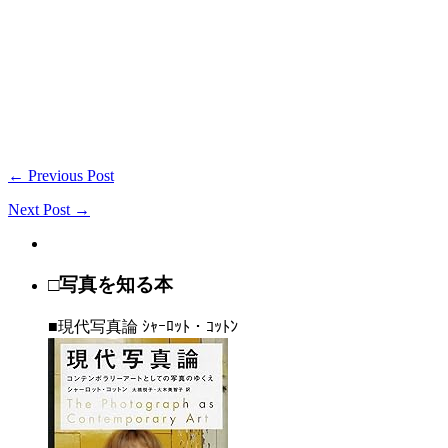
← Previous Post
Next Post →
□写真を知る本
■現代写真論 ｼｬｰﾛｯﾄ・ｺｯﾄﾝ