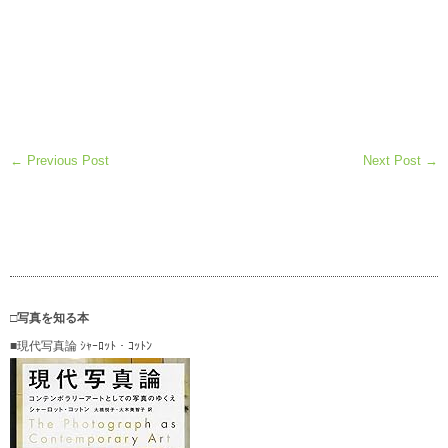
← Previous Post
Next Post →
□写真を知る本
■現代写真論 ｼｬｰﾛｯﾄ・ｺｯﾄﾝ