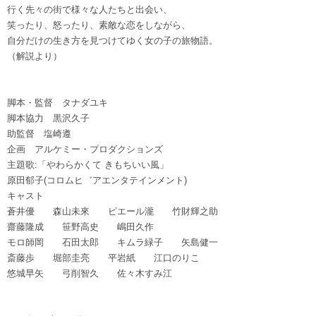
行く先々の街で様々な人たちと出会い、
笑ったり、怒ったり、素敵な恋をしながら、
自分だけの生き方を見つけてゆく女の子の旅物語。
（解説より）
脚本・監督 タナダユキ
脚本協力 黒沢久子
助監督 塩崎遵
企画 アルケミー・プロダクションズ
主題歌:「やわらかくて きもちいい風」
原田郁子(コロムヒ゛アエンタテインメント)
キャスト
蒼井優 森山未來 ピエール瀧 竹財輝之助
齋藤隆成 笹野高史 嶋田久作
モロ師岡 石田太郎 キムラ緑子 矢島健一
斎藤歩 堀部圭亮 平岩紙 江口のりこ
悠城早矢 弓削智久 佐々木すみ江