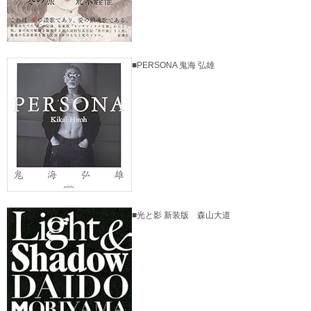
■PERSONA 鬼海 弘雄
■光と影 新装版 森山大道