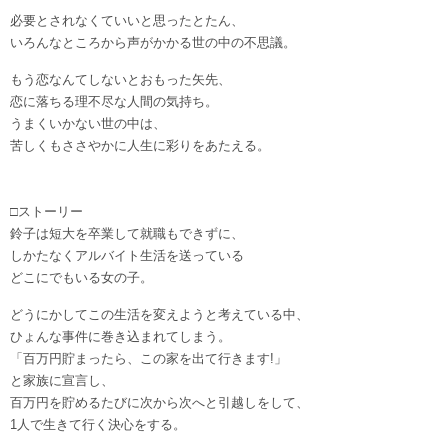
必要とされなくていいと思ったとたん、
いろんなところから声がかかる世の中の不思議。
もう恋なんてしないとおもった矢先、
恋に落ちる理不尽な人間の気持ち。
うまくいかない世の中は、
苦しくもささやかに人生に彩りをあたえる。
□ストーリー
鈴子は短大を卒業して就職もできずに、
しかたなくアルバイト生活を送っている
どこにでもいる女の子。
どうにかしてこの生活を変えようと考えている中、
ひょんな事件に巻き込まれてしまう。
「百万円貯まったら、この家を出て行きます!」
と家族に宣言し、
百万円を貯めるたびに次から次へと引越しをして、
1人で生きて行く決心をする。