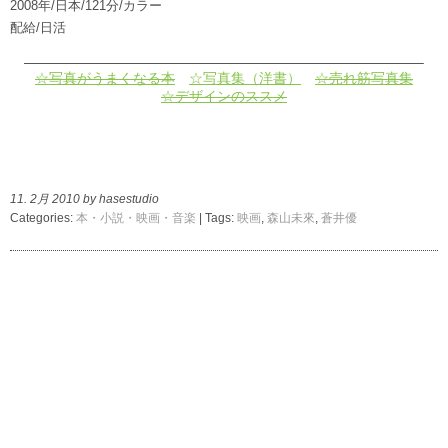
2008年/日本/121分/カラー
配給/日活
————————————————————————————–
☆写真がうまくなる本
☆写真集（洋書）
☆売れ筋写真集
☆デザインのススメ
11. 2月 2010 by hasestudio
Categories:
本・小説・映画・音楽
| Tags:
映画
,
森山未來
,
蒼井優