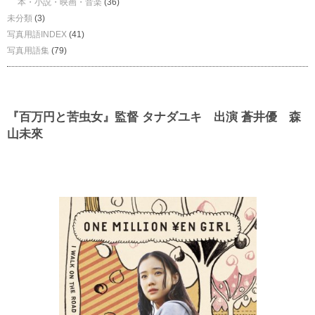
本・小説・映画・音楽
(36)
未分類
(3)
写真用語INDEX
(41)
写真用語集
(79)
『百万円と苦虫女』監督 タナダユキ 出演 蒼井優 森
山未來