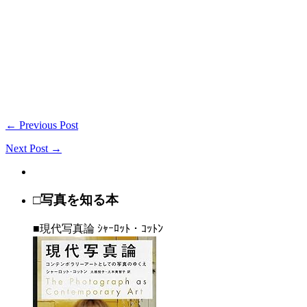
← Previous Post
Next Post →
□写真を知る本
■現代写真論 ｼｬｰﾛｯﾄ・ｺｯﾄﾝ