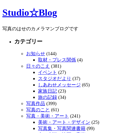
Studio☆Blog
写真のはせのカメラマンブログです
カテゴリー
お知らせ
(144)
取材・プレス関係
(4)
日々のこえ
(381)
イベント
(27)
スタジオだより
(37)
しあわせメッセージ
(65)
家族日記
(23)
旅の記録
(34)
写真作品
(399)
写真のこと
(61)
写真・美術・アート
(241)
美術・アート・デザイン
(25)
写真集・写真関連書籍
(99)