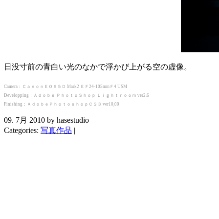
日没寸前の青白い光のなかで浮かび上がる空の虚像。
Camera：ＣａｎｏｎＥＯＳ５Ｄ Mark2 ＥＦ24-105mmＦ4 USM
Developping：Ａｄｏｂｅ ＰｈｏｔｏＳｈｏｐ Ｌｉｇｈｔｒｏｏｍ ver2.6
Finishing：ＡｄｏｂｅＰｈｏｔｏｓｈｏｐＣＳ３ ver10,00
09. 7月 2010 by hasestudio
Categories:
写真作品
|