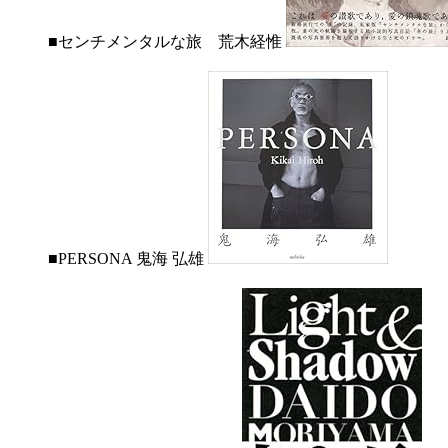
■センチメンタルな旅 荒木経惟
■PERSONA 鬼海 弘雄