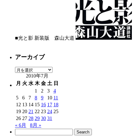
■光と影 新装版 森山大道
アーカイブ
ア
2010年7月
ー
カ
月
火
水
木
金
土
日
イ
1
2
3
4
ブ
5
6
7
8
9
10
11
12
13
14
15
16
17
18
19
20
21
22
23
24
25
26
27
28
29
30
31
« 6月
8月 »