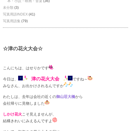
本・小説・映画・音楽
(36)
未分類
(3)
写真用語INDEX
(41)
写真用語集
(79)
☆津の花火大会☆
こんにちは、はせりかです
津の花火大会
今日は、
ですね～
みなさん、お出かけされるんですか
わたしは、去年は会社の近くの
御山荘大橋
から
会社帰りに見物しました
しかけ花火
こそ見えませんが、
結構きれいにみえるんですよ