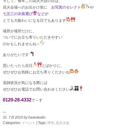
そして、毎年この花火大会の日は、
花火会場へのお出かけ前に
お写真のセレクト
や
七五三の衣装選び
などが
とても大賑わいになる日でもあります
場所が場所だけに、
ついでにお立ち寄りいただきやすい
のかもしれませんね～
ありがたいです
思いたったら吉日
とばかりに、
ぜひぜひお気軽にお立ち寄りくださいね
混雑状況が気になる際には
ぜひぜひお電話でお問い合わせください
0120-28-4332
で～す
31. 7月 2010 by hasestudio
Categories:
イベント
| Tags:
津市
,
花火大会