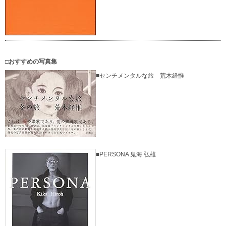
□おすすめの写真集
■センチメンタルな旅 荒木経惟
■PERSONA 鬼海 弘雄