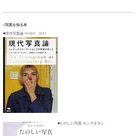
□写真を知る本
■現代写真論 ｼｬｰﾛｯﾄ・ｺｯﾄﾝ
■たのしい写真 ホンマタカシ