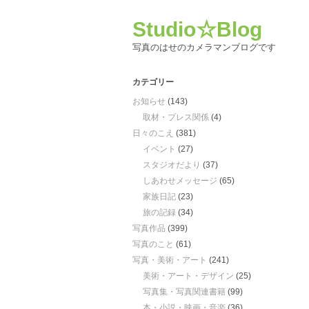
Studio☆Blog
写真のはせのカメラマンブログです
カテゴリー
お知らせ
(143)
取材・プレス関係
(4)
日々のこえ
(381)
イベント
(27)
スタジオだより
(37)
しあわせメッセージ
(65)
家族日記
(23)
旅の記録
(34)
写真作品
(399)
写真のこと
(61)
写真・美術・アート
(241)
美術・アート・デザイン
(25)
写真集・写真関連書籍
(99)
本・小説・映画・音楽
(36)