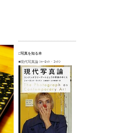
□写真を知る本
■現代写真論 ｼｬｰﾛｯﾄ・ｺｯﾄﾝ