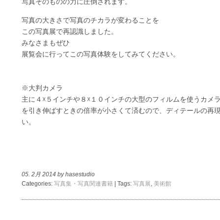
写真そのものの力に圧倒されます。
写真の大きさで写真のチカラが変わることを
この写真展で再認識しました。
みなさまもぜひ
展覧会に行ってこの写真体験をしてみてください。
※大判カメラ
主に４☓５インチや８☓１０インチの大型のフィルムを使うカメ
を引き伸ばすときの倍率が小さくて済むので、ディテールの再
い。
05. 2月 2014 by hasestudio
Categories:
写真集・写真関連書籍
| Tags:
写真展
,
美術館