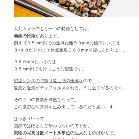
大判カメラのもう一つの特徴としては、
画面の圧縮
があります。
例えば３５mm判での焦点距離５０mmの標準レンズは
８☓１０だとおよそ焦点距離３６０mm前後にあたります。
３６０mmというのは
３５mm判でもけっこうな望遠です。
望遠レンズの特徴は遠近感の圧縮
なので、
遠景と近景がディフォルメされるように近く写るのです。
その２つの要素が渾然となって、
この濃密な写真群を生み出しているのだと思います。
はっきりいって
図録ではほとんど伝わらないのですが、
実物の写真は数メートル単位の巨大なものばかり
で、