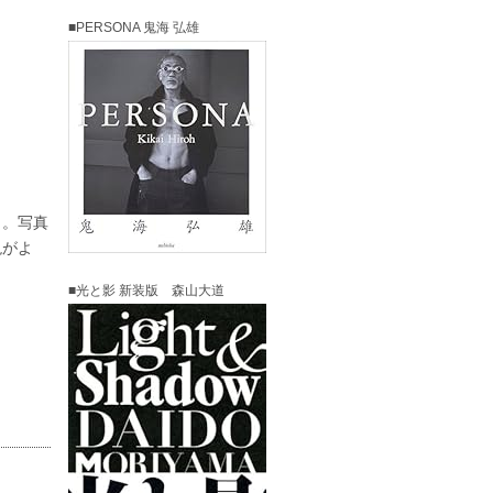
■PERSONA 鬼海 弘雄
ラ。写真
現がよ
■光と影 新装版 森山大道