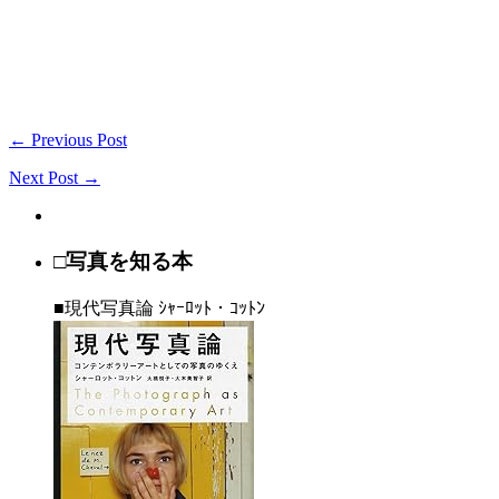
← Previous Post
Next Post →
□写真を知る本
■現代写真論 ｼｬｰﾛｯﾄ・ｺｯﾄﾝ