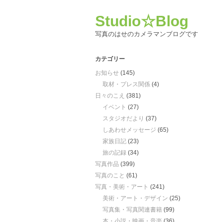
Studio☆Blog
写真のはせのカメラマンブログです
カテゴリー
お知らせ
(145)
取材・プレス関係
(4)
日々のこえ
(381)
イベント
(27)
スタジオだより
(37)
しあわせメッセージ
(65)
家族日記
(23)
旅の記録
(34)
写真作品
(399)
写真のこと
(61)
写真・美術・アート
(241)
美術・アート・デザイン
(25)
写真集・写真関連書籍
(99)
本・小説・映画・音楽
(36)