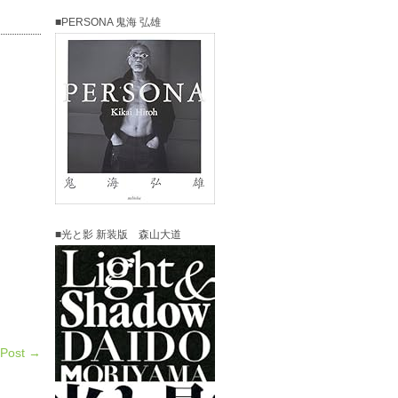
■PERSONA 鬼海 弘雄
■光と影 新装版 森山大道
 Post →