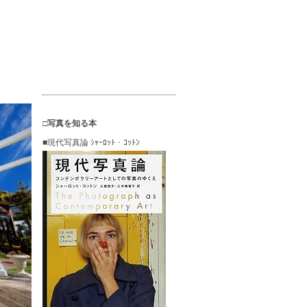
□写真を知る本
■現代写真論 ｼｬｰﾛｯﾄ・ｺｯﾄﾝ