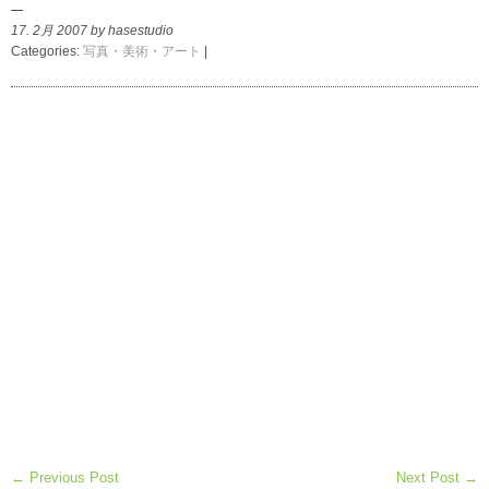
17. 2月 2007 by hasestudio
Categories:
写真・美術・アート
|
← Previous Post
Next Post →