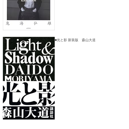
■光と影 新装版 森山大道