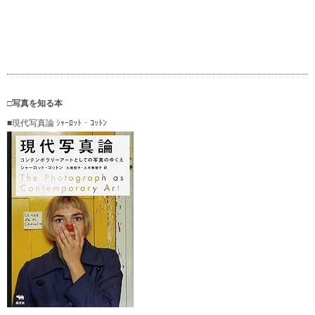
□写真を知る本
■現代写真論 ｼｬｰﾛｯﾄ・ｺｯﾄﾝ