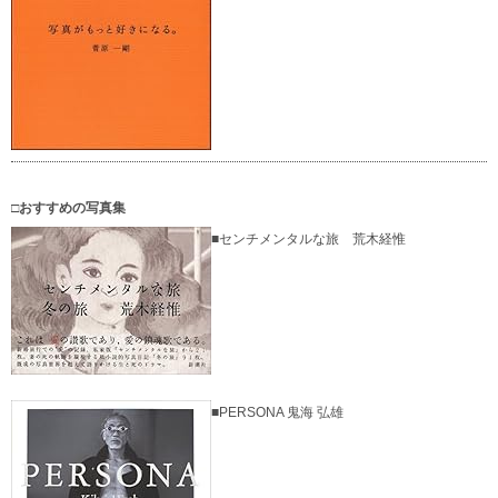
□おすすめの写真集
■センチメンタルな旅 荒木経惟
■PERSONA 鬼海 弘雄