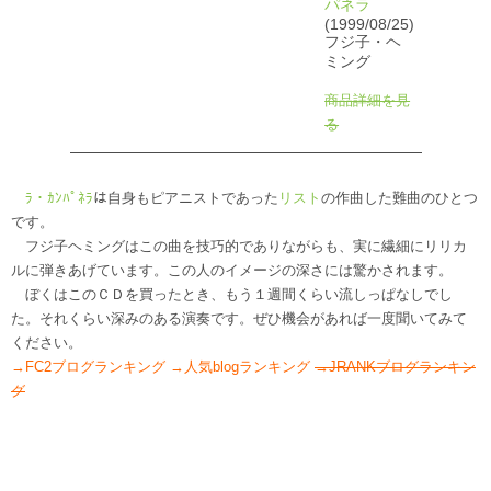
パネラ
(1999/08/25)
フジ子・ヘ
ミング
商品詳細を見
る
ﾗ・ｶﾝﾊﾟﾈﾗ
は自身もピアニストであった
リスト
の作曲した難曲のひとつ
です。
フジ子ヘミングはこの曲を技巧的でありながらも、実に繊細にリリカ
ルに弾きあげています。この人のイメージの深さには驚かされます。
ぼくはこのＣＤを買ったとき、もう１週間くらい流しっぱなしでし
た。それくらい深みのある演奏です。ぜひ機会があれば一度聞いてみて
ください。
→FC2ブログランキング
→人気blogランキング
→JRANKブログランキン
グ