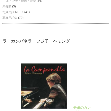
本・小説・映画・音楽
(36)
未分類
(3)
写真用語INDEX
(41)
写真用語集
(79)
ラ・カンパネラ フジ子・ヘミング
奇蹟のカン