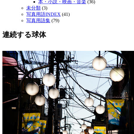
本・小説・映画・音楽
(36)
未分類
(3)
写真用語INDEX
(41)
写真用語集
(79)
連続する球体