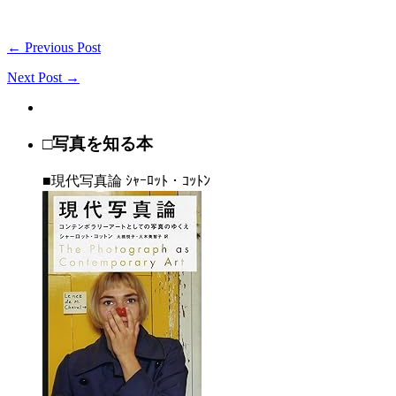
← Previous Post
Next Post →
□写真を知る本
■現代写真論 ｼｬｰﾛｯﾄ・ｺｯﾄﾝ