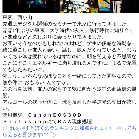
東京 西小山
先週はデジタル関係のセミナーで東京に行ってきました。
ほぼ1年ぶりの東京、大学時代の友人、修行時代に知り合っ
た友達などと久しぶりに会ったりできました。
お互いそうなのかもしれないけれど、学生の多感な時期を一
緒に過ごした友人と会い、話し、飲んだくれていると、むち
ゃくちゃ体は疲れているはずなのに、朝を迎えると不思議な
ことにすごくエネルギーに満ち溢れるんですね。まるで充電
でもしたみたいに。
何より、いろんなあほなことを一緒にしてきた間柄なので、
無条件に”おもろい”んですが。
この写真は朝、友人の家をでて駅に向かう途中の商店街の風
景。
アルコールの残った体に、球を反射した半逆光の朝日が眩し
い。
使用機材 ＣａｎｏｎＥＯＳ３０Ｄ
ＰｈｏｔｏｓｈｏｐにてＲＡＷ現像処理
↓これを押すとぼくのランキングに加点されます♪ 押しても
らえると喜びます(*^-ﾟ)♪