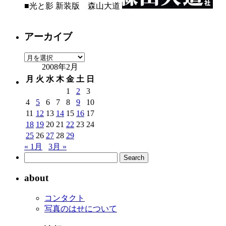
■光と影 新装版 森山大道
アーカイブ
ア
2008年2月
ー
カ
月
火
水
木
金
土
日
イ
1
2
3
ブ
4
5
6
7
8
9
10
11
12
13
14
15
16
17
18
19
20
21
22
23
24
25
26
27
28
29
« 1月
3月 »
about
コンタクト
写真のはせについて