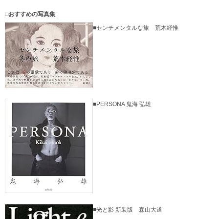
□おすすめの写真集
■センチメンタルな旅 荒木経惟
■PERSONA 鬼海 弘雄
■光と影 新装版 森山大道