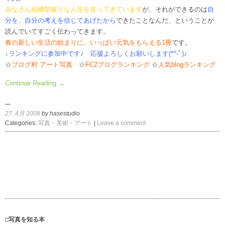
みなさん結構型破りな人生を送ってきています
が、それができるのは
自
分を、自分の考えを信じてあげたから
できたことなんだ、ということが
読んでいてすごく伝わってきます。
春の新しい生活の始まりに、いっぱい元気をもらえる1冊
です。
↓ランキングに参加中です♪ 応援よろしくお願いします(*^-ﾟ)♪
☆
ブログ村 アート写真
☆
FC2ブログランキング
☆
人気blogランキング
Continue Reading →
27. 4月 2008
by hasestudio
Categories:
写真・美術・アート
|
Leave a comment
□写真を知る本