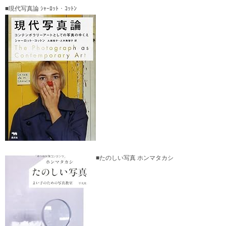
■現代写真論 ｼｬｰﾛｯﾄ・ｺｯﾄﾝ
■たのしい写真 ホンマタカシ