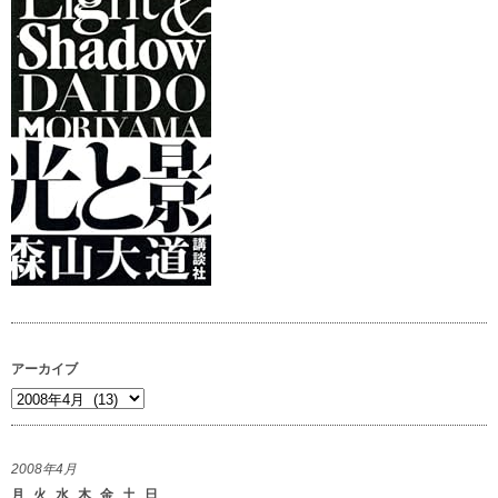
アーカイブ
ア
ー
カ
2008年4月
イ
月
火
水
木
金
土
日