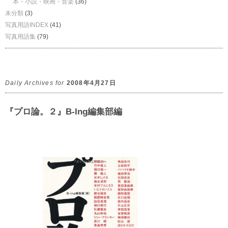
本・小説・映画・音楽
(36)
未分類
(3)
写真用語INDEX
(41)
写真用語集
(79)
Daily Archives for
2008年4月27日
『プロ論。２』B-Ing編集部編