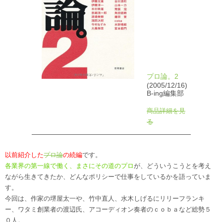
プロ論。2
(2005/12/16)
B-ing編集部
商品詳細を見
る
以前紹介した
プロ論
の続編
です。
各業界の第一線で働く、まさにその道のプロ
が、どういうこうとを考え
ながら生きてきたか、どんなポリシーで仕事をしているかを語っていま
す。
今回は、作家の堺屋太一や、竹中直人、水木しげるにリリーフランキ
ー、ワタミ創業者の渡辺氏、アコーディオン奏者のｃｏｂａなど総勢５
０人。