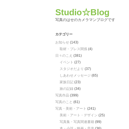
Studio☆Blog
写真のはせのカメラマンブログです
カテゴリー
お知らせ
(143)
取材・プレス関係
(4)
日々のこえ
(381)
イベント
(27)
スタジオだより
(37)
しあわせメッセージ
(65)
家族日記
(23)
旅の記録
(34)
写真作品
(399)
写真のこと
(61)
写真・美術・アート
(241)
美術・アート・デザイン
(25)
写真集・写真関連書籍
(99)
本・小説・映画・音楽
(36)