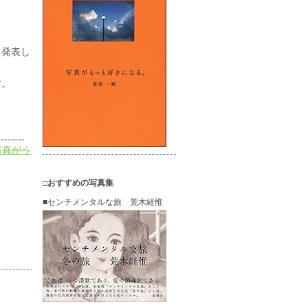
く発表し
す。
--------
写真がう
□おすすめの写真集
■センチメンタルな旅 荒木経惟