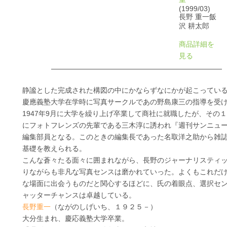
(1999/03)
長野 重一飯
沢 耕太郎
商品詳細を
見る
静謐とした完成された構図の中にかならずなにかが起こってい
慶應義塾大学在学時に写真サークルであの野島康三の指導を受
1947年9月に大学を繰り上げ卒業して商社に就職したが、その
にフォトフレンズの先輩である三木淳に誘われ『週刊サンニュ
編集部員となる。このときの編集長であった名取洋之助から雑
基礎を教えられる。
こんな蒼々たる面々に囲まれながら、長野のジャーナリスティ
りながらも非凡な写真センスは磨かれていった。よくもこれだ
な場面に出会うものだと関心するほどに、氏の着眼点、選択セ
ャッターチャンスは卓越している。
長野重一
（ながのしげいち、１９２５－）
大分生まれ、慶応義塾大学卒業。