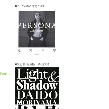
■PERSONA 鬼海 弘雄
■光と影 新装版 森山大道
 Post →