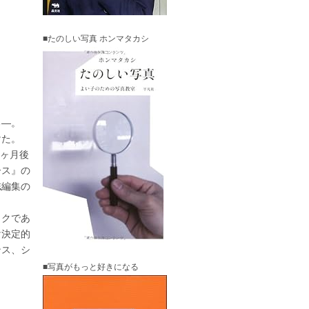
■たのしい写真 ホンマタカシ
る―。
けた。
１ヶ月後
ース』の
誌編集の
ックであ
け決定的
ンス、シ
■写真がもっと好きになる