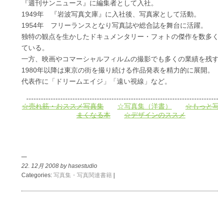
『週刊サンニュース』に編集者として入社。
1949年 『岩波写真文庫』に入社後、写真家として活動。
1954年 フリーランスとなり写真誌や総合誌を舞台に活躍。
独特の観点を生かしたドキュメンタリー・フォトの傑作を数多
ている。
一方、映画やコマーシャルフィルムの撮影でも多くの業績を残
1980年以降は東京の街を撮り続ける作品発表を精力的に展開。
代表作に「ドリームエイジ」「遠い視線」など。
------------------------------------------------------------------------------
☆売れ筋・おススメ写真集
☆写真集（洋書）
☆もっと
まくなる本
☆デザインのススメ
22. 12月 2008 by hasestudio
Categories:
写真集・写真関連書籍
|