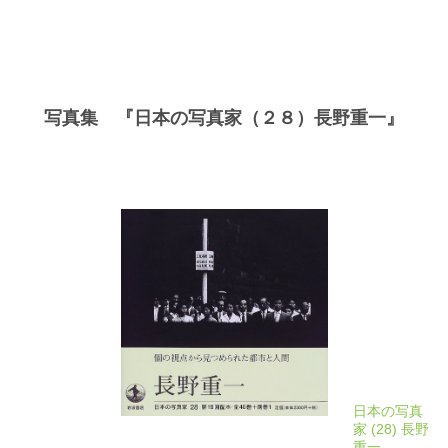
写真集 『日本の写真家（２８）長野重一』
日本の写真
家 (28) 長野
重一