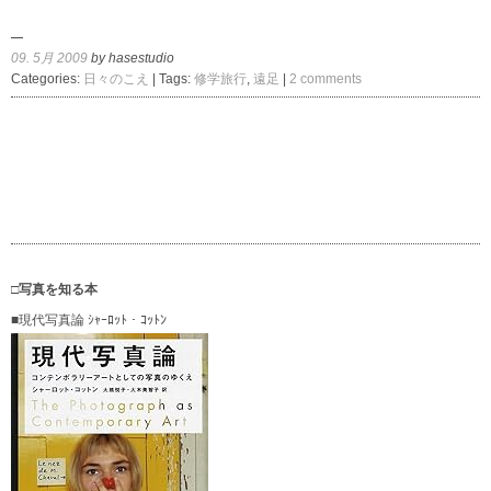
09. 5月 2009
by hasestudio
Categories:
日々のこえ
| Tags:
修学旅行
,
遠足
|
2 comments
□写真を知る本
■現代写真論 ｼｬｰﾛｯﾄ・ｺｯﾄﾝ