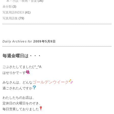
本・小説・映画・音楽
(36)
未分類
(3)
写真用語INDEX
(41)
写真用語集
(79)
Daily Archives for
2009年5月9日
毎週金曜日は・・・
ごぶさたしてました(;^_^A
はせりかで～す
ゴールデンウイーク
みなさんは、どんな
過ごされたんですか
わたしたちのお店は、
定休日の火曜日をのぞき、
毎日営業しておりました