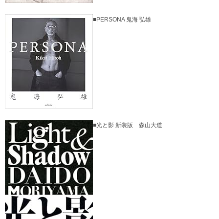
■PERSONA 鬼海 弘雄
■光と影 新装版 森山大道