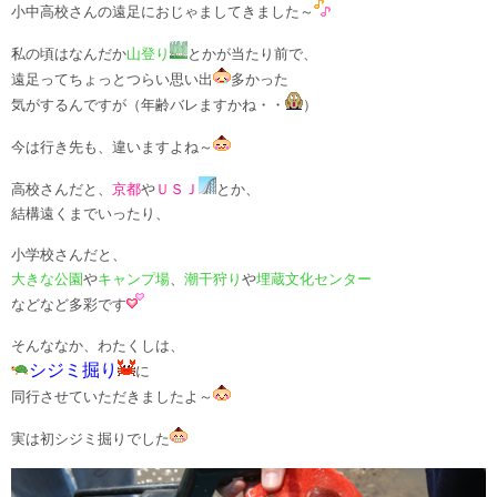
小中高校さんの遠足におじゃましてきました～
私の頃はなんだか
山登り
とかが当たり前で、
遠足ってちょっとつらい思い出
多かった
気がするんですが（年齢バレますかね・・
）
今は行き先も、違いますよね～
高校さんだと、
京都
や
ＵＳＪ
とか、
結構遠くまでいったり、
小学校さんだと、
大きな公園
や
キャンプ場
、
潮干狩り
や
埋蔵文化センター
などなど多彩です
そんななか、わたくしは、
シジミ掘り
に
同行させていただきましたよ～
実は初シジミ掘りでした