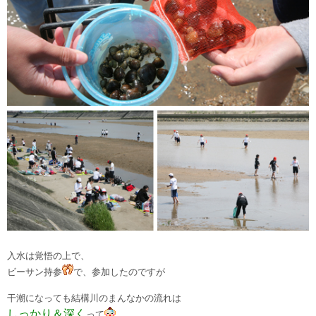
入水は覚悟の上で、
ビーサン持参
で、参加したのですが
干潮になっても結構川のまんなかの流れは
しっかり＆深く
って