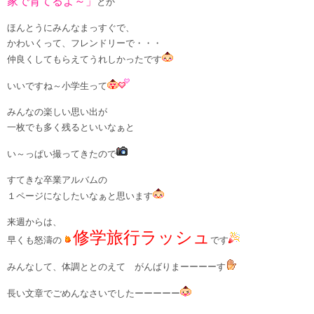
家で育てるよ～」
とか
ほんとうにみんなまっすぐで、
かわいくって、フレンドリーで・・・
仲良くしてもらえてうれしかったです
いいですね～小学生って
みんなの楽しい思い出が
一枚でも多く残るといいなぁと
い～っぱい撮ってきたので
すてきな卒業アルバムの
１ページになしたいなぁと思います
来週からは、
修学旅行ラッシュ
早くも怒濤の
です
みんなして、体調ととのえて がんばりまーーーーす
長い文章でごめんなさいでしたーーーーー