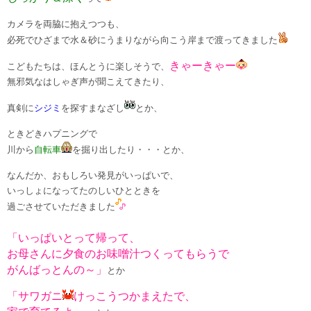
カメラを両脇に抱えつつも、
必死でひざまで水＆砂にうまりながら向こう岸まで渡ってきました
きゃーきゃー
こどもたちは、ほんとうに楽しそうで、
無邪気なはしゃぎ声が聞こえてきたり、
真剣に
シジミ
を探すまなざし
とか、
ときどきハプニングで
川から
自転車
を掘り出したり・・・とか、
なんだか、おもしろい発見がいっぱいで、
いっしょになってたのしいひとときを
過ごさせていただきました
「いっぱいとって帰って、
お母さんに夕食のお味噌汁つくってもらうで
がんばっとんの～」
とか
「サワガニ
けっこうつかまえたで、