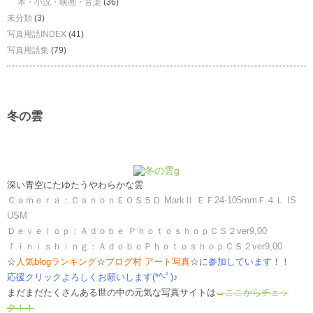
本・小説・映画・音楽
(36)
未分類
(3)
写真用語INDEX
(41)
写真用語集
(79)
冬の雲
深い青空にたゆたうやわらかな雲
Ｃａｍｅｒａ：ＣａｎｏｎＥＯＳ５Ｄ MarkⅡ ＥＦ24-105mmＦ４Ｌ IS
USM
Ｄｅｖｅｌｏｐ：Ａｄｏｂｅ ＰｈｏｔｏｓｈｏｐＣＳ２ver9,00
ｆｉｎｉｓｈｉｎｇ：ＡｄｏｂｅＰｈｏｔｏｓｈｏｐＣＳ２ver9,00
☆
人気blogランキング
☆
ブログ村 アート写真
☆
に参加しています！！
応援クリックよろしくお願いします(*^-ﾟ)♪
まだまだたくさんある世の中の元気な写真サイトは
→ここからチェッ
ク！！