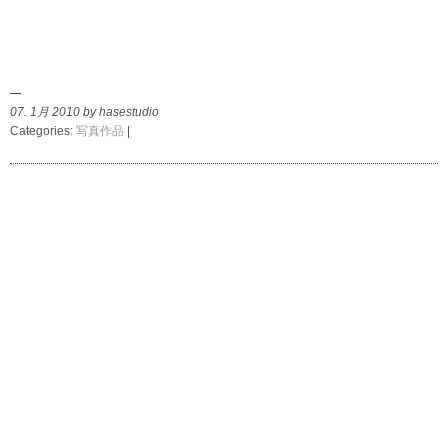
07. 1月 2010 by hasestudio
Categories:
写真作品
|