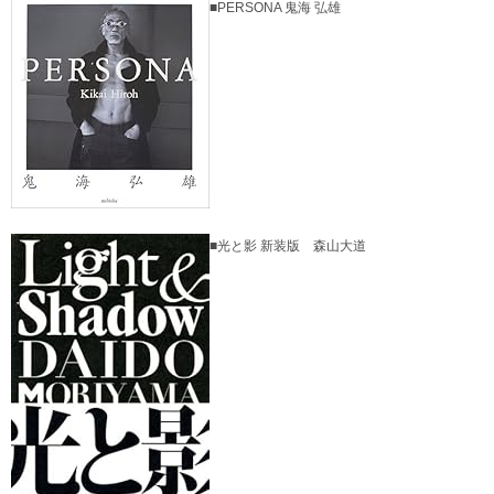
■PERSONA 鬼海 弘雄
■光と影 新装版 森山大道