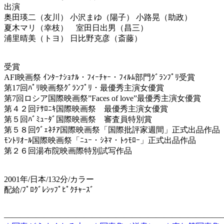
出演
奥田瑛二（友川） 小沢まゆ（陽子） 小路晃（助政）
夏木マリ（幸枝） 室田日出男（昌三）
浦里晴美（トヨ） 日比野克彦（斎藤）
受賞
AFI映画祭 ｲﾝﾀｰﾅｼｮﾅﾙ・ﾌｨｰﾁｬｰ・ﾌｨﾙﾑ部門ｸﾞﾗﾝﾌﾟﾘ受賞
第17回ﾊﾟﾘ映画祭ｸﾞﾗﾝﾌﾟﾘ・最優秀主演女優賞
第7回ロシア国際映画祭”Faces of love”最優秀主演女優賞
第４２回ﾃｻﾛﾆｷ国際映画祭 最優秀主演女優賞
第５回ﾊﾞﾐｭｰﾀﾞ国際映画祭 審査員特別賞
第５８回ｳﾞｪﾈﾁｱ国際映画祭「国際批評家週間」正式出品作品
ﾓﾝﾄﾘｵｰﾙ国際映画祭「ﾆｭｰ・ｼﾈﾏ・ﾄｩﾓﾛｰ」正式出品作品
第２６回湯布院映画際特別試写作品
2001年/日本/132分/カラー
配給/ﾌﾟﾛｸﾞﾚｼｯﾌﾟﾋﾟｸﾁｬｰｽﾞ
———————————————————————————