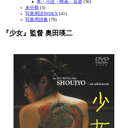
本・小説・映画・音楽
(36)
未分類
(3)
写真用語INDEX
(41)
写真用語集
(79)
『少女』監督 奥田瑛二