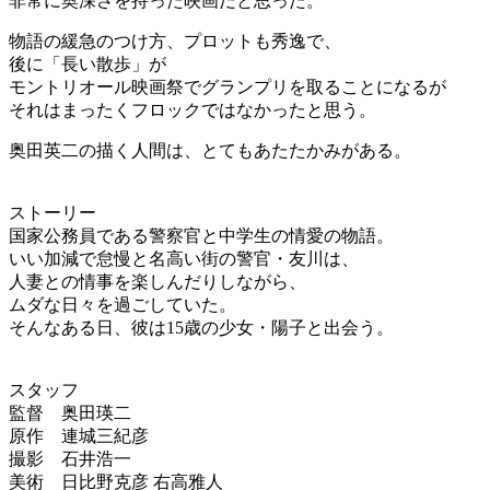
非常に奥深さを持った映画だと思った。
物語の緩急のつけ方、プロットも秀逸で、
後に「長い散歩」が
モントリオール映画祭でグランプリを取ることになるが
それはまったくフロックではなかったと思う。
奥田英二の描く人間は、とてもあたたかみがある。
ストーリー
国家公務員である警察官と中学生の情愛の物語。
いい加減で怠慢と名高い街の警官・友川は、
人妻との情事を楽しんだりしながら、
ムダな日々を過ごしていた。
そんなある日、彼は15歳の少女・陽子と出会う。
スタッフ
監督 奥田瑛二
原作 連城三紀彦
撮影 石井浩一
美術 日比野克彦 右高雅人