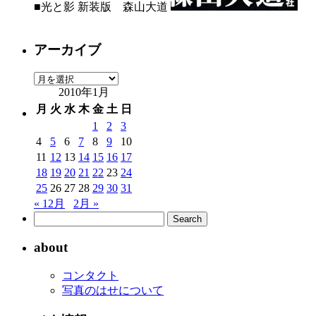
■光と影 新装版 森山大道
アーカイブ
ア
2010年1月
ー
カ
月
火
水
木
金
土
日
イ
1
2
3
ブ
4
5
6
7
8
9
10
11
12
13
14
15
16
17
18
19
20
21
22
23
24
25
26
27
28
29
30
31
« 12月
2月 »
about
コンタクト
写真のはせについて