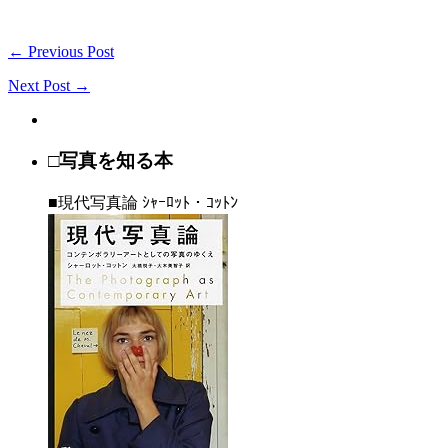
← Previous Post
Next Post →
□写真を知る本
■現代写真論 ｼｬｰﾛｯﾄ・ｺｯﾄﾝ