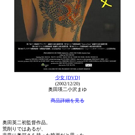
少女 [DVD]
(2002/12/20)
奥田瑛二小沢まゆ
商品詳細を見る
奥田英二初監督作品。
荒削りではあるが、